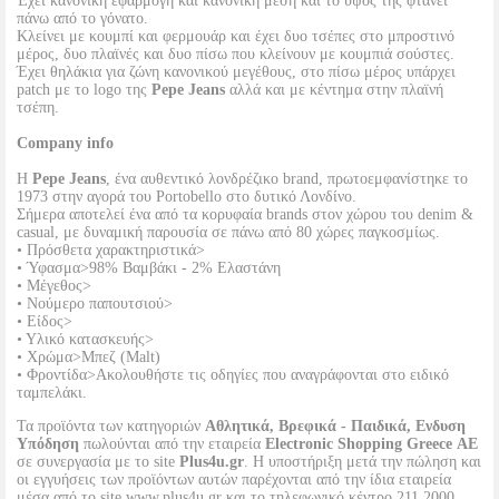
Έχει κανονική εφαρμογή και κανονική μέση και το ύψος της φτάνει
πάνω από το γόνατο.
Κλείνει με κουμπί και φερμουάρ και έχει δυο τσέπες στο μπροστινό
μέρος, δυο πλαϊνές και δυο πίσω που κλείνουν με κουμπιά σούστες.
Έχει θηλάκια για ζώνη κανονικού μεγέθους, στο πίσω μέρος υπάρχει
patch με το logo της
Pepe Jeans
αλλά και με κέντημα στην πλαϊνή
τσέπη.
Company info
Η
Pepe Jeans
, ένα αυθεντικό λονδρέζικο brand, πρωτοεμφανίστηκε το
1973 στην αγορά του Portobello στο δυτικό Λονδίνο.
Σήμερα αποτελεί ένα από τα κορυφαία brands στον χώρου του denim &
casual, με δυναμική παρουσία σε πάνω από 80 χώρες παγκοσμίως.
• Πρόσθετα χαρακτηριστικά>
• Ύφασμα>98% Βαμβάκι - 2% Ελαστάνη
• Μέγεθος>
• Νούμερο παπουτσιού>
• Είδος>
• Υλικό κατασκευής>
• Χρώμα>Μπεζ (Malt)
• Φροντίδα>Ακολουθήστε τις οδηγίες που αναγράφονται στο ειδικό
ταμπελάκι.
Τα προϊόντα των κατηγοριών
Αθλητικά, Βρεφικά - Παιδικά, Ενδυση
Υπόδηση
πωλούνται από την εταιρεία
Electronic Shopping Greece ΑΕ
σε συνεργασία με το site
Plus4u.gr
. Η υποστήριξη μετά την πώληση και
οι εγγυήσεις των προϊόντων αυτών παρέχονται από την ίδια εταιρεία
μέσα από το site www.plus4u.gr και το τηλεφωνικό κέντρο 211 2000