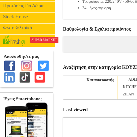
Τροφοδοσία: 220/240V - 50/60
Προτάσεις Για Δώρα
24 μήνες εγγύηση
Stock House
Φωτοβολταϊκά
Βαθμολογία & Σχόλια προιόντος
SUPER MARKET
Αναζήτηση στην κατηγορία Κ
Κατασκευαστής
-
ADL
KITCHE
ZILAN
Last viewed