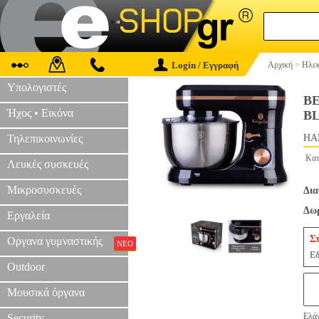
Login / Εγγραφή
Αρχική
>
Ηλεκ
Υπολογιστές
BE
Ήχος • Εικόνα
BL
Τηλεπικοινωνίες
HAP
Κατ
Λευκές συσκευές
Μικροσυσκευές
Δια
Δωρ
Εργαλεία
Σ
Οργανα γυμναστικής
ΝΕΟ
Εδ
Outdoor
Μουσικά όργανα
Ελάχ
Security