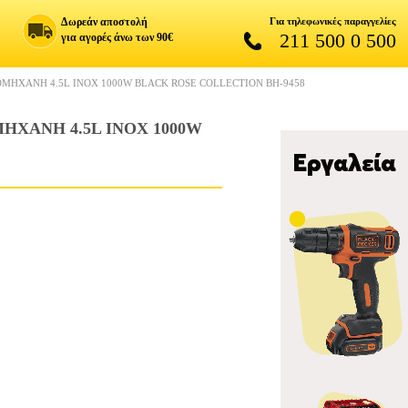
Δωρεάν αποστολή
Για τηλεφωνικές παραγγελίες
211 500 0 500
για αγορές άνω των 90€
ΟΜΗΧΑΝΗ 4.5L INOX 1000W BLACK ROSE COLLECTION BH-9458
ΗΧΑΝΗ 4.5L INOX 1000W