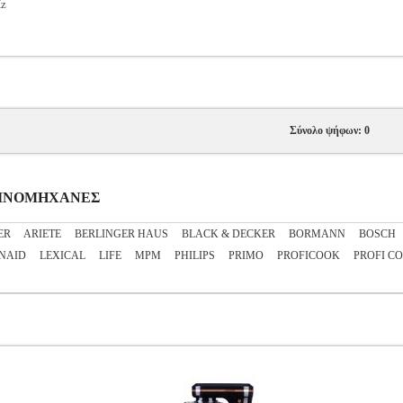
Hz
Σύνολο ψήφων: 0
ΟΥΖΙΝΟΜΗΧΑΝΕΣ
ER
ARIETE
BERLINGER HAUS
BLACK & DECKER
BORMANN
BOSCH
NAID
LEXICAL
LIFE
MPM
PHILIPS
PRIMO
PROFICOOK
PROFI C