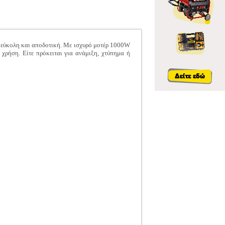
ιο εύκολη και αποδοτική. Με ισχυρό μοτέρ 1000W
 χρήση. Είτε πρόκειται για ανάμιξη, χτύπημα ή