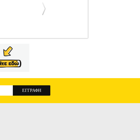
SE COLLECTION BH-9458
HAP.175258
ΧΑΝΕΣ •BERLINGER HAUS στην κατηγορία
άνετε τη μαγειρική σας εμπειρία πιο εύκολη
σφέρει εξαιρετική απόδοση και αντοχή για
νάγκη στην κουζίνα. Χαρακτηριστικά: • Ισχύς:
ή έλεγχο της ανάμιξης • Κάδος 4, 5 lt από
ητα κατά τη χρήση • Ενδεικτική λυχνία LED για
ξη των υλικών • Χτυπητήρι - Σύρμα για αυγά,
 εγγύηση
BERLINGER HAUS ΕΠΙΤΡΑΠΕΖΙΟ
ION BH-9458