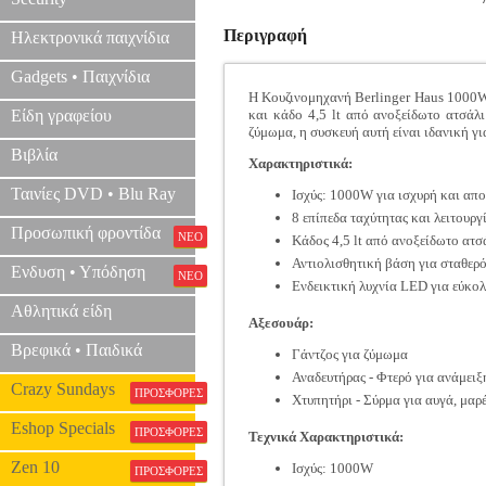
Περιγραφή
Ηλεκτρονικά παιχνίδια
Gadgets • Παιχνίδια
Η Κουζινομηχανή Berlinger Haus 1000W μ
Είδη γραφείου
και κάδο 4,5 lt από ανοξείδωτο ατσάλι
ζύμωμα, η συσκευή αυτή είναι ιδανική γι
Βιβλία
Χαρακτηριστικά:
Ταινίες DVD • Blu Ray
Ισχύς: 1000W για ισχυρή και απ
8 επίπεδα ταχύτητας και λειτουργ
Προσωπική φροντίδα
ΝΕΟ
Κάδος 4,5 lt από ανοξείδωτο ατσ
Αντιολισθητική βάση για σταθερ
Ενδυση • Υπόδηση
ΝΕΟ
Ενδεικτική λυχνία LED για εύκο
Αθλητικά είδη
Αξεσουάρ:
Βρεφικά • Παιδικά
Γάντζος για ζύμωμα
Αναδευτήρας - Φτερό για ανάμειξ
Crazy Sundays
ΠΡΟΣΦΟΡΕΣ
Χτυπητήρι - Σύρμα για αυγά, μαρ
Eshop Specials
ΠΡΟΣΦΟΡΕΣ
Τεχνικά Χαρακτηριστικά:
Zen 10
Ισχύς: 1000W
ΠΡΟΣΦΟΡΕΣ