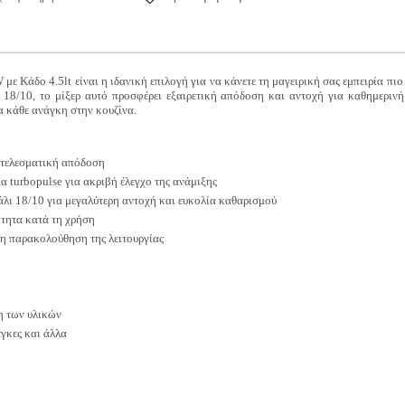
ε Κάδο 4.5lt είναι η ιδανική επιλογή για να κάνετε τη μαγειρική σας εμπειρία π
 18/10, το μίξερ αυτό προσφέρει εξαιρετική απόδοση και αντοχή για καθημερινή
α κάθε ανάγκη στην κουζίνα.
οτελεσματική απόδοση
ία turbopulse για ακριβή έλεγχο της ανάμιξης
άλι 18/10 για μεγαλύτερη αντοχή και ευκολία καθαρισμού
ότητα κατά τη χρήση
λη παρακολούθηση της λειτουργίας
η των υλικών
έγκες και άλλα