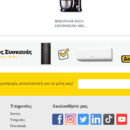
BERLINGER HAUS
ΕΠΙΤΡΑΠΕΖΙΟ ΜΙΞ...
Ο ΜΙΞΕΡ - ΚΟΥΖΙΝΟΜΗΧΑΝΗ 4.5L INOX 1000W BLACK RO
LINGER HAUS
ΚΟΥΖΙΝΟΜΗΧΑΝΕΣ
Κατηγορία: ΚΟΥΖΙΝΟΜΗ
inger Haus 1000W με Κάδο 4.5lt είναι η ιδανική επιλογή για να κ
00W και κάδο 4, 5 lt από ανοξείδωτο ατσάλι 18/10, το μίξερ αυτό προ
ανάμιξη, χτύπημα ή ζύμωμα, η συσκευή αυτή είναι ιδανική για κάθε α
ή απόδοση • 8 επίπεδα ταχύτητας και λειτουργία turbopulse για ακριβ
 αντοχή και ευκολία καθαρισμού • Αντιολισθητική βάση για σταθερότ
 Αξεσουάρ: • Γάντζος για ζύμωμα • Αναδευτήρας - Φτερό για ανάμει
ικά: • Ισχύς: 1000W • Τροφοδοσία: 220/240V - 50/60Hz • 24 μήνες
προσφορές αποκλειστικά για τα μέλη μας!
 ΚΟΥΖΙΝΟΜΗΧΑΝΗ 4.5L INOX 1000W BLACK ROSE COLLECT
129.90
Υπηρεσίες
Ακολουθήστε μας
Service
Υπηρεσίες
Downloads