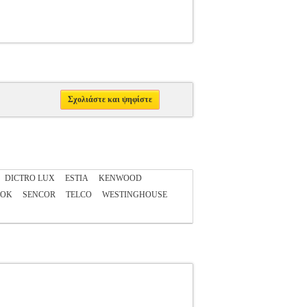
Σχολιάστε και ψηφίστε
DICTRO LUX
ESTIA
KENWOOD
OOK
SENCOR
TELCO
WESTINGHOUSE