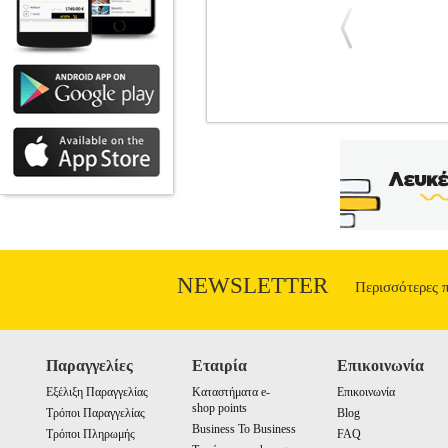
BERLINGER HAUS ΕΠΙΤΡΑΠΕΖΙ
HAP.175258
BERLINGER HAUS
BER
ΚΟΥΖΙΝΟΜΗΧΑΝΕΣ Η Κουζινομηχανή Berl
και αποδοτική. Με ισχυρό μοτέρ 10
καθημερινή χρήση. Είτε πρόκειται για 
1000W για ισχυρή και αποτελεσματικ
ανοξείδωτο ατσάλι 18/10 για μεγαλύτερη
εύκολη παρακολούθηση της λειτουργίας
μαρέγκες και άλλα Τεχνικά Χαρακτηριστ
NEWSLETTER
Περισσότερες 
ΜΙΞΕΡ -
Παραγγελίες
Εταιρία
Επικοινωνία
Εξέλιξη Παραγγελίας
Καταστήματα e-
Επικοινωνία
shop points
Τρόποι Παραγγελίας
Blog
Business To Business
Τρόποι Πληρωμής
FAQ