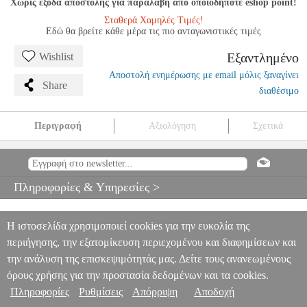
Χωρίς έξοδα αποστολής για παραλαβή από οποιοδήποτε eshop point!
Σταθερά Χαμηλές Τιμές!
Εδώ θα βρείτε κάθε μέρα τις πιο ανταγωνιστικές τιμές
Εξαντλημένο
Wishlist
Αποστολή ενημέρωσης με email μόλις ξαναγίνει
Share
διαθέσιμο
Περιγραφή
Αξιολόγηση
Σχετικά
BERKLEE BASIC GUITAR-PHASE 1-LEAVITT WILLIAM
MSC.600406
MSC.600406
BERKLEE PRESS
BERKLEE PRESS
ΜΟΥΣΙΚΑ ΒΙΒΛΙΑ ΕΓΧΟΡΔΩΝ
BERKLEE BASIC GUITAR-
Πληροφορίες & Υπηρεσίες >
PHASE 1-LEAVITT WILLIAM
0
Η ιστοσελίδα χρησιμοποιεί cookies για την ευκολία της
περιήγησης, την εξατομίκευση περιεχομένου και διαφημίσεων και
την ανάλυση της επισκεψιμότητάς μας. Δείτε τους ανανεωμένους
όρους χρήσης για την προστασία δεδομένων και τα cookies.
Πληροφορίες
Ρυθμίσεις
Απόρριψη
Αποδοχή