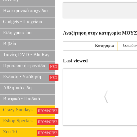
Ηλεκτρονικά παιχνίδια
Gadgets • Παιχνίδια
Είδη γραφείου
Αναζήτηση στην κατηγορία ΜΟ
Βιβλία
Κατηγορία
Εκπαιδευ
Ταινίες DVD • Blu Ray
Last viewed
Προσωπική φροντίδα
ΝΕΟ
Ενδυση • Υπόδηση
ΝΕΟ
Αθλητικά είδη
Βρεφικά • Παιδικά
Crazy Sundays
ΠΡΟΣΦΟΡΕΣ
Eshop Specials
ΠΡΟΣΦΟΡΕΣ
BELA BARTOK - SUITE OP. 14
MS
Zen 10
ΠΡΟΣΦΟΡΕΣ