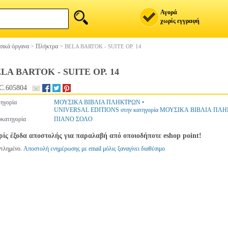
Αγορά
χωρίς εγγραφή
ικά όργανα
>
Πλήκτρα
>
BELA BARTOK - SUITE OP. 14
LA BARTOK - SUITE OP. 14
C.605804
ηγορία
ΜΟΥΣΙΚΑ ΒΙΒΛΙΑ ΠΛΗΚΤΡΩΝ
•
UNIVERSAL EDITIONS στην κατηγορία ΜΟΥΣΙΚΑ ΒΙΒΛΙΑ ΠΛ
κατηγορία
ΠΙΑΝΟ ΣΟΛΟ
ίς έξοδα αποστολής για παραλαβή από οποιοδήποτε eshop point!
ντλημένο.
Αποστολή ενημέρωσης με email μόλις ξαναγίνει διαθέσιμο