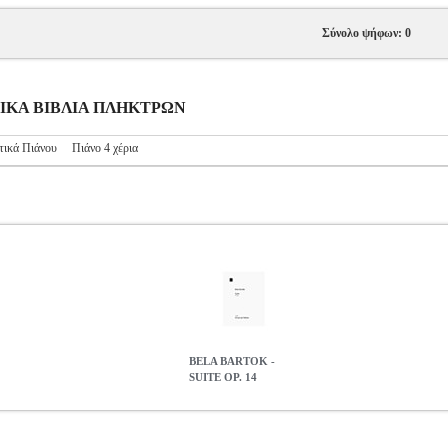
Σύνολο ψήφων: 0
ΥΣΙΚΑ ΒΙΒΛΙΑ ΠΛΗΚΤΡΩΝ
τικά Πιάνου
Πιάνο 4 χέρια
BELA BARTOK -
SUITE OP. 14
C.605804
MSC.605804
UNIVERSAL EDITIONS
UNIVERSAL ED
BELA BARTOK - SUITE OP. 14