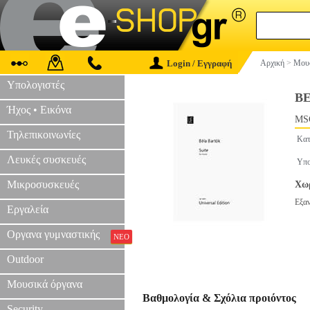
Login / Εγγραφή
Αρχική
>
Μουσ
Υπολογιστές
BE
Ήχος • Εικόνα
MS
Τηλεπικοινωνίες
Κατ
Λευκές συσκευές
Υπο
Μικροσυσκευές
Χωρ
Εξα
Εργαλεία
Οργανα γυμναστικής
ΝΕΟ
Outdoor
Μουσικά όργανα
Βαθμολογία & Σχόλια προιόντος
Security