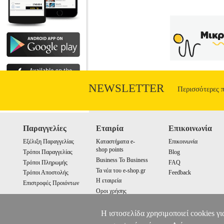
NEWSLETTER
Περισσότερες 
Παραγγελίες
Εταιρία
Επικοινωνία
Εξέλιξη Παραγγελίας
Καταστήματα e-
Επικοινωνία
shop points
Τρόποι Παραγγελίας
Blog
Business To Business
Τρόποι Πληρωμής
FAQ
Τα νέα του e-shop.gr
Τρόποι Αποστολής
Feedback
Η εταιρεία
Επιστροφές Προιόντων
Οροι χρήσης
Cookies
Η ιστοσελίδα χρησιμοποιεί cookies γι