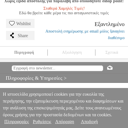
Χωρίς έξοδα αποστολής για παραλαβή από οποιοδήποτε eshop point!
Σταθερά Χαμηλές Τιμές!
Εδώ θα βρείτε κάθε μέρα τις πιο ανταγωνιστικές τιμές
Εξαντλημένο
Wishlist
Αποστολή ενημέρωσης με email μόλις ξαναγίνει
Share
διαθέσιμο
Περιγραφή
Αξιολόγηση
Σχετικά
BEHR - PETITS POEMES
MSC.605042
MSC.605042
CARISH
CARISH
ΜΟΥΣΙΚΑ ΒΙΒΛΙΑ ΠΛΗΚΤΡΩΝ
BEHR - PETITS
POEMES
Πληροφορίες & Υπηρεσίες >
0
Η ιστοσελίδα χρησιμοποιεί cookies για την ευκολία της
περιήγησης, την εξατομίκευση περιεχομένου και διαφημίσεων και
την ανάλυση της επισκεψιμότητάς μας. Δείτε τους ανανεωμένους
όρους χρήσης για την προστασία δεδομένων και τα cookies.
Πληροφορίες
Ρυθμίσεις
Απόρριψη
Αποδοχή