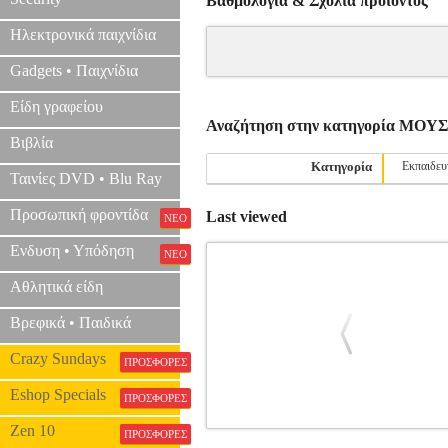
Βαθμολογία & Σχόλια προιόντος
Ηλεκτρονικά παιχνίδια
Gadgets • Παιχνίδια
Είδη γραφείου
Αναζήτηση στην κατηγορία ΜΟ
Βιβλία
Κατηγορία
Εκπαιδευ
Ταινίες DVD • Blu Ray
Προσωπική φροντίδα
Last viewed
ΝΕΟ
Ενδυση • Υπόδηση
ΝΕΟ
Αθλητικά είδη
Βρεφικά • Παιδικά
Crazy Sundays
ΠΡΟΣΦΟΡΕΣ
Eshop Specials
ΠΡΟΣΦΟΡΕΣ
Zen 10
ΠΡΟΣΦΟΡΕΣ
BEETHOVEN - SYMPHONIES NO. 