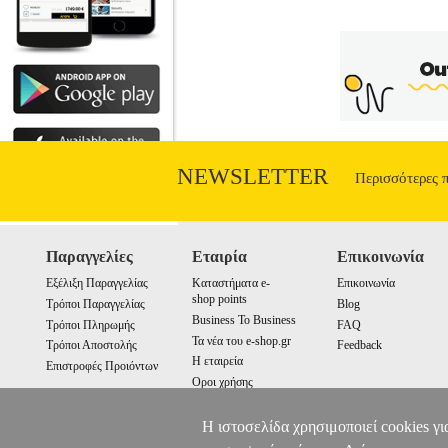
NEWSLETTER
Περισσότερες 
Παραγγελίες
Εταιρία
Επικοινωνία
Εξέλιξη Παραγγελίας
Καταστήματα e-
Επικοινωνία
shop points
Τρόποι Παραγγελίας
Blog
Business To Business
Τρόποι Πληρωμής
FAQ
Τα νέα του e-shop.gr
Τρόποι Αποστολής
Feedback
Η εταιρεία
Επιστροφές Προιόντων
Οροι χρήσης
Cookies
Η ιστοσελίδα χρησιμοποιεί cookies γι