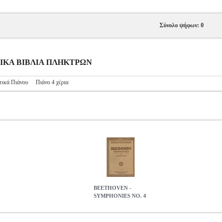
Σύνολο ψήφων: 0
ΥΣΙΚΑ ΒΙΒΛΙΑ ΠΛΗΚΤΡΩΝ
τικά Πιάνου
Πιάνο 4 χέρια
BEETHOVEN -
SYMPHONIES NO. 4
4
MSC.606270
MSC.606270
EDITION HENRY LEMOINE
EDITI