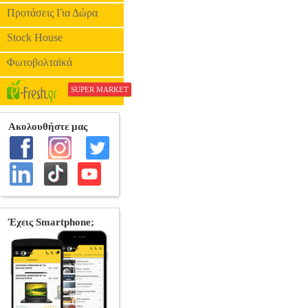
Προτάσεις Για Δώρα
Stock House
Φωτοβολταϊκά
SUPER MARKET