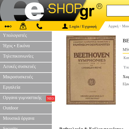
Login / Εγγραφή
Αρχική
>
Μουσ
Υπολογιστές
BE
Ήχος • Εικόνα
MS
Τηλεπικοινωνίες
Κατ
Λευκές συσκευές
Υπο
Μικροσυσκευές
Χωρ
Εξα
Εργαλεία
Οργανα γυμναστικής
ΝΕΟ
Outdoor
Μουσικά όργανα
Security