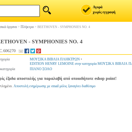
Αγορά
χωρίς εγγραφή
ικά όργανα
>
Πλήκτρα
>
BEETHOVEN - SYMPHONIES NO. 4
ETHOVEN - SYMPHONIES NO. 4
C.606270
ηγορία
ΜΟΥΣΙΚΑ ΒΙΒΛΙΑ ΠΛΗΚΤΡΩΝ
•
EDITION HENRY LEMOINE στην κατηγορία ΜΟΥΣΙΚΑ ΒΙΒΛΙΑ
κατηγορία
ΠΙΑΝΟ ΣΟΛΟ
ίς έξοδα αποστολής για παραλαβή από οποιοδήποτε eshop point!
ντλημένο.
Αποστολή ενημέρωσης με email μόλις ξαναγίνει διαθέσιμο