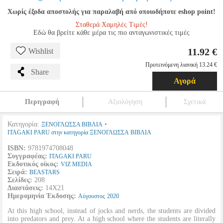
Χωρίς έξοδα αποστολής για παραλαβή από οποιοδήποτε eshop point!
Σταθερά Χαμηλές Τιμές!
Εδώ θα βρείτε κάθε μέρα τις πιο ανταγωνιστικές τιμές
11.92 €
Wishlist
Προτεινόμενη λιανική 13.24 €
Share
Αγορά
Περιγραφή
Αξιολόγηση
Σχετικά
Κατηγορία:
•
ΞΕΝΟΓΛΩΣΣΑ ΒΙΒΛΙΑ
ITAGAKI PARU στην κατηγορία ΞΕΝΟΓΛΩΣΣΑ ΒΙΒΛΙΑ
ISBN:
9781974708048
Συγγραφέας:
ITAGAKI PARU
Εκδοτικός οίκος:
VIZ MEDIA
Σειρά:
BEASTARS
Σελίδες:
208
Διαστάσεις:
14Χ21
Ημερομηνία Έκδοσης:
Αύγουστος
2020
At this high school, instead of jocks and nerds, the students are divided
into predators and prey. At a high school where the students are literally