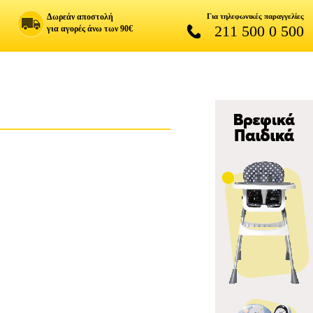
Δωρεάν αποστολή
Για τηλεφωνικές παραγγελίες
211 500 0 500
για αγορές άνω των 90€