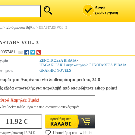
Αγορά
χωρίς εγγραφή
ία
>
Ξενόγλωσσα Βιβλία
>
BEASTARS VOL. 3
ASTARS VOL. 3
.0957481
γορία
ΞΕΝΟΓΛΩΣΣΑ ΒΙΒΛΙΑ
•
ITAGAKI PARU στην κατηγορία ΞΕΝΟΓΛΩΣΣΑ ΒΙΒΛΙΑ
ατηγορία
GRAPHIC NOVELS
εσιμότητα: Αναμένεται νέα διαθεσιμότητα μετά τις 24-8
ς έξοδα αποστολής για παραλαβή από οποιοδήποτε eshop point!
αθερά Χαμηλές Τιμές!
 θα βρείτε κάθε μέρα τις πιο ανταγωνιστικές τιμές
11.92 €
Προσθήκη στη wishlist
ινόμενη λιανική 13.24 €