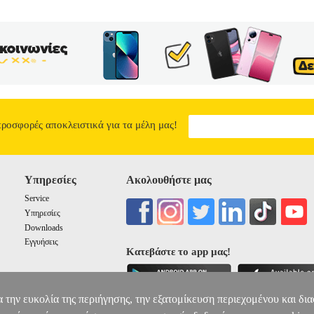
the black market. Tiger Bill is tempted to buy a piece and invites Legos
addictive...
BEASTARS VOL. 3
10.73
προσφορές αποκλειστικά για τα μέλη μας!
Υπηρεσίες
Ακολουθήστε μας
Service
Υπηρεσίες
Downloads
Εγγυήσεις
Κατεβάστε το app μας!
α την ευκολία της περιήγησης, την εξατομίκευση περιεχομένου και δι