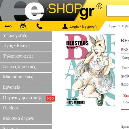
Login / Εγγραφή
Αρχική
>
Βιβλ
Υπολογιστές
BE
Ήχος • Εικόνα
BKS
Τηλεπικοινωνίες
Κατη
Λευκές συσκευές
Υποκ
Διαθ
Μικροσυσκευές
Χωρί
Εργαλεία
Στ
Οργανα γυμναστικής
ΝΕΟ
Εδώ
Outdoor
Μουσικά όργανα
Προτε
Security