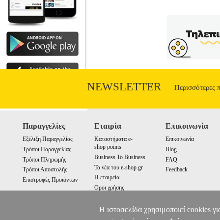
herbivores even sell their body parts on 
NEWSLETTER
Περισσότερες 
Παραγγελίες
Εταιρία
Επικοινωνία
Εξέλιξη Παραγγελίας
Καταστήματα e-
Επικοινωνία
shop points
Τρόποι Παραγγελίας
Blog
Business To Business
Τρόποι Πληρωμής
FAQ
Τα νέα του e-shop.gr
Τρόποι Αποστολής
Feedback
Η εταιρεία
Επιστροφές Προιόντων
Οροι χρήσης
Cookies
Η ιστοσελίδα χρησιμοποιεί cookies γι