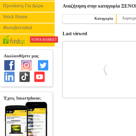
Προτάσεις Για Δώρα
Αναζήτηση στην κατηγορία ΞΕΝ
Stock House
Κατηγορία
Λογοτεχν
Φωτοβολταϊκά
Last viewed
SUPER MARKET
BEASTARS VOL. 3
BKS.0957481
•ITAGAKI PARU στην κατηγορία ΞΕ
BEASTARS Σελίδες: 200 Διαστάσεις: 14Χ2
into predators and prey. At a high school w
Who among them is a Beastar-an academic a
the Meteor, a time when the animals ho
bloodlust? Is it her or any small anim