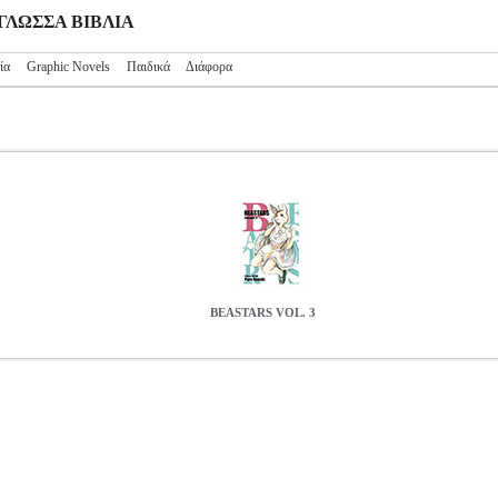
ΟΓΛΩΣΣΑ ΒΙΒΛΙΑ
ία
Graphic Novels
Παιδικά
Διάφορα
BEASTARS VOL. 3
BKS.0957481
ITAGAKI PARU
ITAGAKI PARU
ΞΕΝΟΓΛΩΣΣΑ Β
ΝΟΓΛΩΣΣΑ ΒΙΒΛΙΑ ISBN: 9781974708000 Συγγραφέας: ITAGAKI P
1 Ημερομηνία Έκδοσης: Δεκέμβριος 2019 At this high school, instead
here the students are literally divided into predators and prey, it's pers
nd social role model destined to become a leader in a society naturally 
nor their extinct dinosaur ancestors. Wolf Legoshi is still inexorably at
al? Relationships are complicated for carnivores. Their bird friends lay 