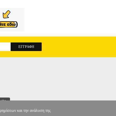
hi to indulge with him. But eating meat is highly
αφημίσεων και την ανάλυση της