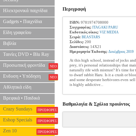
Περιγραφή
Ηλεκτρονικά παιχνίδια
Gadgets • Παιχνίδια
ISBN:
9781974708000
Συγγραφέας:
ITAGAKI PARU
Είδη γραφείου
Εκδοτικός οίκος:
VIZ MEDIA
Σειρά:
BEASTARS
Σελίδες:
200
Βιβλία
Διαστάσεις:
14Χ21
Ημερομηνία Έκδοσης:
Δεκέμβριος
2019
Ταινίες DVD • Blu Ray
At this high school, instead of jocks and
Προσωπική φροντίδα
prey, it's personal relationships that 
ΝΕΟ
naturally rife with mistrust? It's time fo
to dwarf rabbit Haru. Is it a crush or bl
Ενδυση • Υπόδηση
ΝΕΟ
and some desperate herbivores even sell 
is highly addictive...
Αθλητικά είδη
Βρεφικά • Παιδικά
Βαθμολογία & Σχόλια προιόντος
Crazy Sundays
ΠΡΟΣΦΟΡΕΣ
Eshop Specials
ΠΡΟΣΦΟΡΕΣ
Zen 10
ΠΡΟΣΦΟΡΕΣ