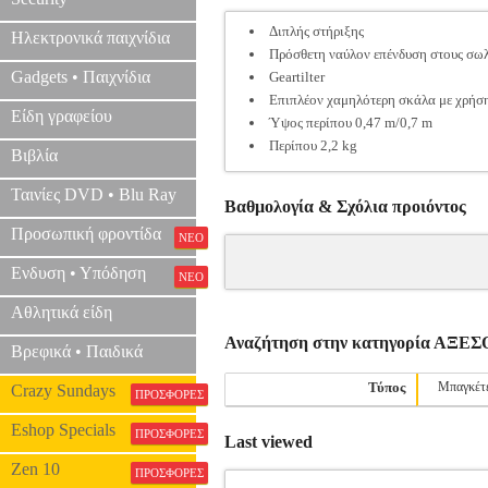
Διπλής στήριξης
Ηλεκτρονικά παιχνίδια
Πρόσθετη ναύλον επένδυση στους σω
Gadgets • Παιχνίδια
Geartilter
Επιπλέον χαμηλότερη σκάλα με χρήσ
Είδη γραφείου
Ύψος περίπου 0,47 m/0,7 m
Περίπου 2,2 kg
Βιβλία
Ταινίες DVD • Blu Ray
Βαθμολογία & Σχόλια προιόντος
Προσωπική φροντίδα
ΝΕΟ
Ενδυση • Υπόδηση
ΝΕΟ
Αθλητικά είδη
Αναζήτηση στην κατηγορία ΑΞ
Βρεφικά • Παιδικά
Τύπος
Μπαγκέτ
Crazy Sundays
ΠΡΟΣΦΟΡΕΣ
Eshop Specials
ΠΡΟΣΦΟΡΕΣ
Last viewed
Zen 10
ΠΡΟΣΦΟΡΕΣ