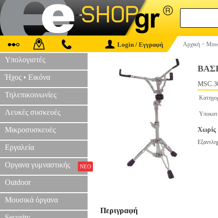
Login / Εγγραφή
Αρχική
>
Μουσ
Υπολογιστές
ΒΑΣ
Ήχος • Εικόνα
MSC.3
Τηλεπικοινωνίες
Κατηγο
Λευκές συσκευές
Υποκατ
Μικροσυσκευές
Χωρίς 
Εξαντλη
Εργαλεία
Οργανα γυμναστικής
ΝΕΟ
Outdoor
Μουσικά όργανα
Περιγραφή
Security