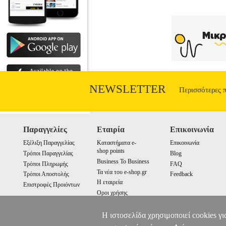
NEWSLETTER
Περισσότερες 
Παραγγελίες
Εταιρία
Επικοινωνία
Εξέλιξη Παραγγελίας
Καταστήματα e-
Επικοινωνία
shop points
Τρόποι Παραγγελίας
Blog
Business To Business
Τρόποι Πληρωμής
FAQ
Τα νέα του e-shop.gr
Τρόποι Αποστολής
Feedback
Η εταιρεία
Επιστροφές Προιόντων
Οροι χρήσης
Cookies
Η ιστοσελίδα χρησιμοποιεί cookies γι