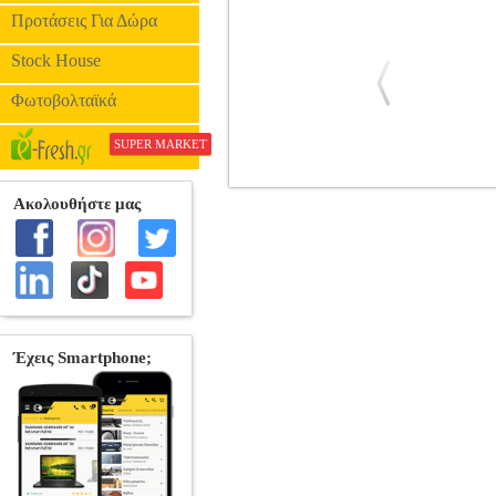
Προτάσεις Για Δώρα
Stock House
Φωτοβολταϊκά
SUPER MARKET
ΒΑΣΗ ΤΑΜΠΟΥΡΟΥ GEWAPURE
ΚΡΟΥΣΤΩΝ •GEWA στην κατηγορία ΑΞ
χαμηλότερη σκάλα με χρήση πρόσθετων 