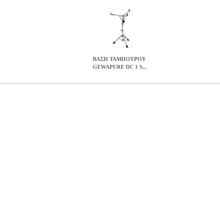
ΒΑΣΗ ΤΑΜΠΟΥΡΟΥ
GEWAPURE DC 1 S...
 DC 1 SS-1
MSC.300047
MSC.300047
GEWA
GEWA
ΑΞΕΣΟΥ
ΕΣΟΥΑΡ ΚΡΟΥΣΤΩΝ • Διπλής στήριξης • Πρόσθετη ναύλον επένδυσ
τηλεσκοπικών μηχανισμών • Ύψος περίπου 0, 47 m/0, 7 m • Περίπου
DC 1 SS-1
0