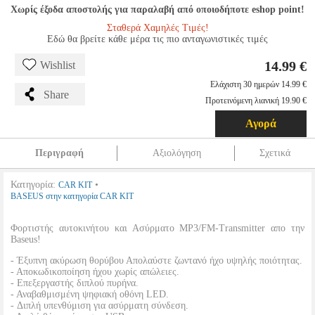
Χωρίς έξοδα αποστολής για παραλαβή από οποιοδήποτε eshop point!
Σταθερά Χαμηλές Τιμές!
Εδώ θα βρείτε κάθε μέρα τις πιο ανταγωνιστικές τιμές
14.99 €
Wishlist
Ελάχιστη 30 ημερών 14.99 €
Share
Προτεινόμενη λιανική 19.90 €
Αγορά
Περιγραφή
Αξιολόγηση
Σχετικά
Κατηγορία:
•
CAR KIT
BASEUS στην κατηγορία CAR KIT
Φορτιστής αυτοκινήτου και Ασύρματο MP3/FM-Transmitter απο την
Baseus!
- Έξυπνη ακύρωση θορύβου Απολαύστε ζωντανό ήχο υψηλής ποιότητας.
- Αποκωδικοποίηση ήχου χωρίς απώλειες.
- Επεξεργαστής διπλού πυρήνα.
- Αναβαθμισμένη ψηφιακή οθόνη LED.
- Διπλή υπενθύμιση για ασύρματη σύνδεση.