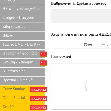
Βαθμολογία & Σχόλια προιόντος
Ηλεκτρονικά παιχνίδια
Gadgets • Παιχνίδια
Είδη γραφείου
Αναζήτηση στην κατηγορία Α
Βιβλία
Ταινίες DVD • Blu Ray
Τύπος
Βάσεις
Προσωπική φροντίδα
ΝΕΟ
Last viewed
Ενδυση • Υπόδηση
ΝΕΟ
Αθλητικά είδη
Βρεφικά • Παιδικά
Crazy Sundays
ΠΡΟΣΦΟΡΕΣ
Eshop Specials
ΠΡΟΣΦΟΡΕΣ
Zen 10
ΠΡΟΣΦΟΡΕΣ