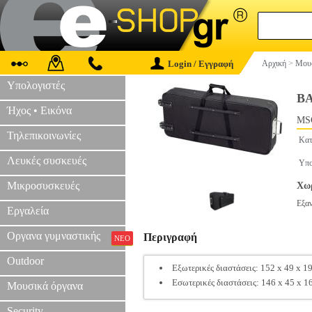
Login / Εγγραφή
Αρχική
>
Μουσ
Υπολογιστές
Β
Ήχος • Εικόνα
MS
Τηλεπικοινωνίες
Κατ
Λευκές συσκευές
Υπο
Μικροσυσκευές
Χωρ
Εξα
Εργαλεία
Οργανα γυμναστικής
Περιγραφή
ΝΕΟ
Outdoor
Εξωτερικές διαστάσεις: 152 x 49 x 1
Εσωτερικές διαστάσεις: 146 x 45 x 1
Μουσικά όργανα
Security