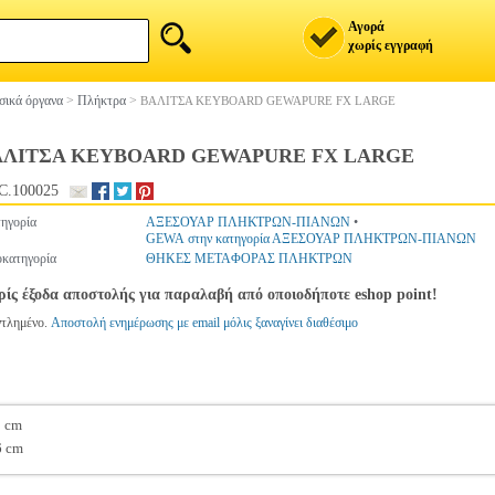
Αγορά
χωρίς εγγραφή
ικά όργανα
>
Πλήκτρα
>
ΒΑΛΙΤΣΑ KEYBOARD GEWAPURE FX LARGE
ΑΛΙΤΣΑ KEYBOARD GEWAPURE FX LARGE
C.100025
ηγορία
ΑΞΕΣΟΥΑΡ ΠΛΗΚΤΡΩΝ-ΠΙΑΝΩΝ
•
GEWA στην κατηγορία ΑΞΕΣΟΥΑΡ ΠΛΗΚΤΡΩΝ-ΠΙΑΝΩΝ
κατηγορία
ΘΗΚΕΣ ΜΕΤΑΦΟΡΑΣ ΠΛΗΚΤΡΩΝ
ίς έξοδα αποστολής για παραλαβή από οποιοδήποτε eshop point!
ντλημένο.
Αποστολή ενημέρωσης με email μόλις ξαναγίνει διαθέσιμο
9 cm
6 cm