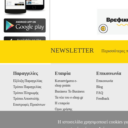
NEWSLETTER
Περισσότερες 
Παραγγελίες
Εταιρία
Επικοινωνία
Εξέλιξη Παραγγελίας
Καταστήματα e-
Επικοινωνία
shop points
Τρόποι Παραγγελίας
Blog
Business To Business
Τρόποι Πληρωμής
FAQ
Τα νέα του e-shop.gr
Τρόποι Αποστολής
Feedback
Η εταιρεία
Επιστροφές Προιόντων
Οροι χρήσης
Cookies
Η ιστοσελίδα χρησιμοποιεί cookies γι