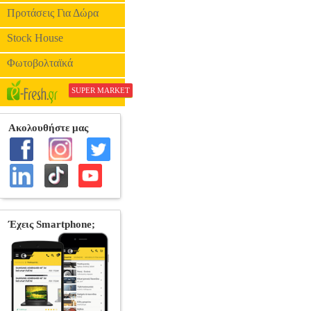
ΒΑΛΙΤΣΑ KEYBOARD GEWAP
Προτάσεις Για Δώρα
ΑΞΕΣΟΥΑΡ ΠΛΗΚΤΡΩΝ-ΠΙΑΝΩΝ •G
Εσωτερικέ
Stock House
Φωτοβολταϊκά
SUPER MARKET