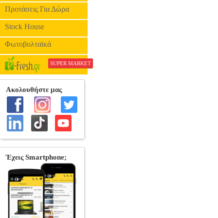
ΒΙΒΛΙ
Προτάσεις Για Δώρα
Stock House
Φωτοβολταϊκά
SUPER MARKET