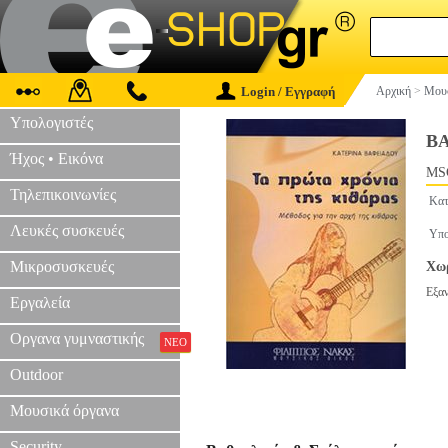
Login / Εγγραφή
Αρχική
>
Μουσ
Υπολογιστές
ΒΑ
Ήχος • Εικόνα
MS
Τηλεπικοινωνίες
Κατ
Λευκές συσκευές
Υπο
Μικροσυσκευές
Χωρ
Εξα
Εργαλεία
Οργανα γυμναστικής
ΝΕΟ
Outdoor
Μουσικά όργανα
Security