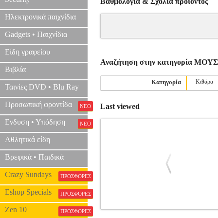
Βαθμολογία & Σχόλια προιόντος
Ηλεκτρονικά παιχνίδια
Gadgets • Παιχνίδια
Είδη γραφείου
Αναζήτηση στην κατηγορία ΜΟ
Βιβλία
Κατηγορία
Κιθάρα
Ταινίες DVD • Blu Ray
Προσωπική φροντίδα
Last viewed
ΝΕΟ
Ενδυση • Υπόδηση
ΝΕΟ
Αθλητικά είδη
Βρεφικά • Παιδικά
Crazy Sundays
ΠΡΟΣΦΟΡΕΣ
Eshop Specials
ΠΡΟΣΦΟΡΕΣ
Zen 10
ΠΡΟΣΦΟΡΕΣ
ΒΑΦΕΙΑΔΟΥ ΚΑΤΕΡΙΝΑ-ΤΑ ΠΡΩΤ