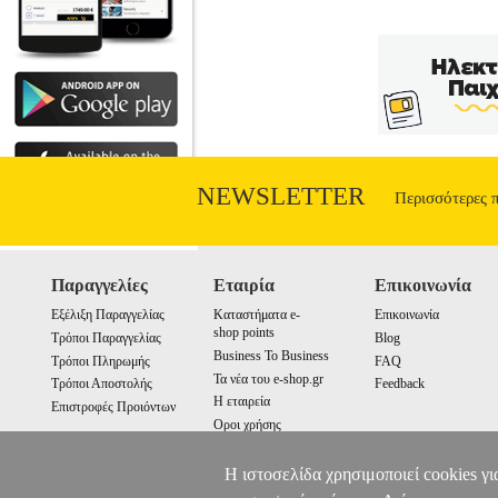
NEWSLETTER
Περισσότερες 
Παραγγελίες
Εταιρία
Επικοινωνία
Εξέλιξη Παραγγελίας
Καταστήματα e-
Επικοινωνία
shop points
Τρόποι Παραγγελίας
Blog
Business To Business
Τρόποι Πληρωμής
FAQ
Τα νέα του e-shop.gr
Τρόποι Αποστολής
Feedback
Η εταιρεία
Επιστροφές Προιόντων
Οροι χρήσης
Cookies
Η ιστοσελίδα χρησιμοποιεί cookies γι