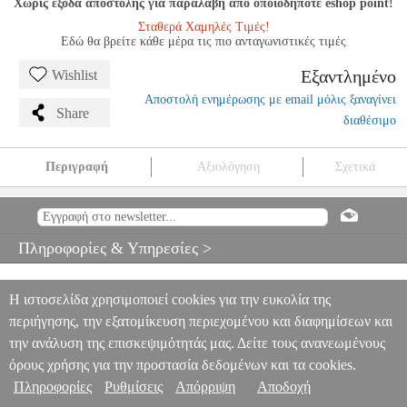
Χωρίς έξοδα αποστολής για παραλαβή από οποιοδήποτε eshop point!
Σταθερά Χαμηλές Τιμές!
Εδώ θα βρείτε κάθε μέρα τις πιο ανταγωνιστικές τιμές
Εξαντλημένο
Wishlist
Αποστολή ενημέρωσης με email μόλις ξαναγίνει
Share
διαθέσιμο
Περιγραφή
Αξιολόγηση
Σχετικά
BACH J.S. - SUITE A-MOLL BWV 995 (INCLUDING A
FASCIMILE OF THE AUTOGRAPH)
MSC.600206
MSC.600206
UNIVERSAL EDITIONS
UNIVERSAL EDITIONS
ΜΟΥΣΙΚΑ
Πληροφορίες & Υπηρεσίες >
ΒΙΒΛΙΑ ΕΓΧΟΡΔΩΝ
BACH J.S. - SUITE A-MOLL BWV 995
(INCLUDING A FASCIMILE OF THE AUTOGRAPH)
0
Η ιστοσελίδα χρησιμοποιεί cookies για την ευκολία της
περιήγησης, την εξατομίκευση περιεχομένου και διαφημίσεων και
την ανάλυση της επισκεψιμότητάς μας. Δείτε τους ανανεωμένους
όρους χρήσης για την προστασία δεδομένων και τα cookies.
Πληροφορίες
Ρυθμίσεις
Απόρριψη
Αποδοχή