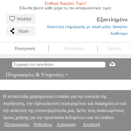
Σταθερά Χαμηλές Τιμές!
Εδώ θα βρείτε κάθε μέρα τις πιο ανταγωνιστικές τιμές
Εξαντλημένο
Wishlist
Αποστολή ενημέρωσης με email μόλις ξαναγίνει
Share
διαθέσιμο
Περιγραφή
Αξιολόγηση
Σχετικά
BACH J.S - INVENTIONS A DEUX VOIS
MSC.604305
MSC.604305
RICORDI
RICORDI
ΜΟΥΣΙΚΑ ΒΙΒΛΙΑ
ΠΛΗΚΤΡΩΝ
BACH J.S - INVENTIONS A DEUX VOIS
Πληροφορίες & Υπηρεσίες >
0
Η ιστοσελίδα χρησιμοποιεί cookies για την ευκολία της
περιήγησης, την εξατομίκευση περιεχομένου και διαφημίσεων και
την ανάλυση της επισκεψιμότητάς μας. Δείτε τους ανανεωμένους
όρους χρήσης για την προστασία δεδομένων και τα cookies.
Πληροφορίες
Ρυθμίσεις
Απόρριψη
Αποδοχή