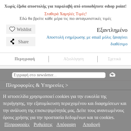
Χωρίς έξοδα αποστολής για παραλαβή από οποιοδήποτε eshop point!
Σταθερά Χαμηλές Τιμές!
Εδώ θα βρείτε κάθε μέρα τις πιο ανταγωνιστικές τιμές
Εξαντλημένο
Wishlist
Αποστολή ενημέρωσης με email μόλις ξαναγίνει
Share
διαθέσιμο
Περιγραφή
Αξιολόγηση
Σχετικά
BACH-BUSONI - CHROMATISCHE FANTAISIE UND FUGE
BWV 903 / FUR VIOLONCELLO UND KLAVIER
MSC.604966
MSC.604966
BREITKOPF
BREITKOPF
ΜΟΥΣΙΚΑ ΒΙΒΛΙΑ
Πληροφορίες & Υπηρεσίες >
ΠΛΗΚΤΡΩΝ
BACH-BUSONI - CHROMATISCHE FANTAISIE
UND FUGE BWV 903 / FUR VIOLONCELLO UND KLAVIER
Η ιστοσελίδα χρησιμοποιεί cookies για την ευκολία της
0
περιήγησης, την εξατομίκευση περιεχομένου και διαφημίσεων και
την ανάλυση της επισκεψιμότητάς μας. Δείτε τους ανανεωμένους
όρους χρήσης για την προστασία δεδομένων και τα cookies.
Πληροφορίες
Ρυθμίσεις
Απόρριψη
Αποδοχή