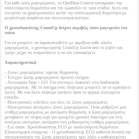
Για κάθε ζώνη μαγειρέματος, το OptiHeat-Control καταγράφει την
υπολειπόμενη θερμότητα και την εμφανίζει σε τρία στάδια. Αυτό σας
επιτρέπει να χρησιμοποιείτε αυτήν την υπολειμματική θερμότητα με
μεγαλύτερη ασφάλεια και αποτελεσματικότητα.
Ο χρονοδιακόπτης CountUp δείχνει ακριβώς πόσο μαγειρεύει ένα
πιάτο
Για να μπορείτε να παρακολουθείτε με ακρίβεια κάθε κύκλο
μαγειρέματος, ο χρονομετρητής CountUp ξεκινά από το μηδέν και
τρέχει μέχρι να σταματήσετε ή να τον επαναφέρετε.
Χαρακτηριστικά
- Ζώνες μαγειρέματος ταχείας θέρμανσης.
- Έλεγχος ζώνης μαγειρέματος άμεσου ελέγχου.
- Λειτουργία Stop + GO: Για σύντομες διακοπές στη διαδικασία
μαγειρέματος. Με το πάτημα ενός πλήκτρου μπορείτε να το κρατήσετε
ζεστό. Με ένα άλλο πλήκτρο πατήστε ξανά το αρχικά επιλεγμένο
επίπεδο.
- Ηλεκτρονικές ενδείξεις για όλες τις ζώνες μαγειρέματος.
- Ηλεκτρονικές αυτόματες ζώνες μαγειρέματος: Όταν ρυθμίζετε μια
στάθμη μαγειρέματος με αυτόματη θέρμανση, η ζώνη μαγειρέματος
μεταβαίνει σε πλήρη ισχύ για ορισμένο χρονικό διάστημα και στη
συνέχεια επιστρέφει αυτόματα στη ρυθμισμένη στάθμη μαγειρέματος.
- Eco timer: Χρονοδιακόπτης ECO με υπολειπόμενη θερμότητα
Εξοικονόμηση ενέργειας - Ο χρονοδιακόπτης ECO καθιστά δυνατή την
απενεργοποίηση της ζώνης μαγειρέματος πριν λήξει ο καθορισμένος