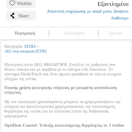
Εξαντλημένο
Wishlist
Αποστολή ενημέρωσης με email μόλις ξαναγίνει
Share
διαθέσιμο
Περιγραφή
Αξιολόγηση
Σχετικά
Κατηγορία:
•
ΕΣΤΙΕΣ
AEG στην κατηγορία ΕΣΤΙΕΣ
Ηλεκτρική εστία AEG HK654070FB. Επιλέξτε τις ρυθμίσεις που
θέλετε εύκολα και με ακρίβεια με το πάτημα ενός δακτύλου. Το
σύστημα DirektTouch σας δίνει άμεση πρόσβαση σε όλα τα στοιχεία
ελέγχου της εστίας.
Ευφυής χρήση ηλεκτρικής ενέργειας με μειωμένη κατανάλωση
ενέργειας
Με τον οικολογικό χρονοδιακόπτη μπορείτε να χρησιμοποιήσετε την
ενέργεια πιο αποτελεσματικά χρησιμοποιώντας την υπολειπόμενη
θερμότητα της εστίας για τα τελευταία λεπτά της διαδικασίας
μαγειρέματος.
OptiHeat-Control: Ένδειξη υπολειπόμενης θερμότητας σε 3 στάδια