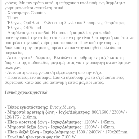
χρόνος. Με τον τρόπο αυτό, η υπάρχουσα υπολειπόμενη θερμότητα
χρησιμοποιείται αποτελεσματικά.
- Χρονόμετρο Countup.
- Timer.
- Έλεγχος OptiHeat - Ενδεικτική λυχνία υπολειπόμενης θερμότητας.
- Έλεγχος OffSound.
- Ασφάλεια για τα παιδιά: Η συσκευή ασφαλείας για παιδιά
απενεργοποιεί την εστία, έτσι ώστε να μην είναι λειτουργική και έτσι να
αποτρέπει την κακή χρήση από τα παιδιά. Πριν από την επόμενη
διαδικασία μαγειρέματος, πρέπει να απενεργοποιηθεί η κλειδαριά
ασφαλείας.
- Λειτουργία κλειδώματος: Κλειδώνει τη ρυθμισμένη ισχύ κατά τη
διάρκεια της διαδικασίας μαγειρέματος για την αποφυγή ανεπιθύμητων
αλλαγών.
- Αυτόματη απενεργοποίηση εξαρτώμενη από την ισχύ.
- Προστατευμένο πάτωμα: Ειδικά αξεσουάρ για το σχεδιασμό ενός
συρταριού κάτω από μια αυτόνομη εστία μαγειρέματος.
Γενικά χαρακτηριστικά
•
Τύπος εγκατάστασης:
Εντοιχιζόμενη.
•
Μπροστά αριστερή ζώνη - Ισχύς/Διάμετρος:
800/1600 / 2300W /
120/175 / 210mm.
•
Πίσω αριστερή ζώνη - Ισχύς/Διάμετρος:
1200W / 145mm.
•
Μπροστά δεξιά ζώνη - Ισχύς/Διάμετρος:
1200W / 145mm.
•
Πίσω δεξιά ζώνη - Ισχύς/Διάμετρος:
1500 / 2400W / 170x265mm.
•
Συνολικό ηλεκτρικό φορτίο:
7100 W.