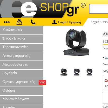
Login / Εγγραφή
Αρχική
>
Υπολ
Υπολογιστές
A
Ήχος • Εικόνα
PER
Τηλεπικοινωνίες
Κατ
Λευκές συσκευές
•
Δε
Μικροσυσκευές
Δια
Δωρ
Εργαλεία
Σ
Οργανα γυμναστικής
ΝΕΟ
Εδ
Outdoor
Μουσικά όργανα
Ελάχ
Security