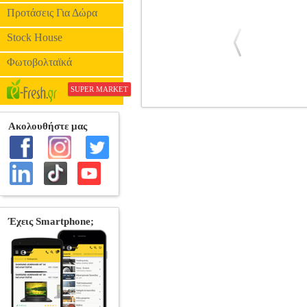
Προτάσεις Για Δώρα
Stock House
Φωτοβολταϊκά
SUPER MARKET
AVER CAM-570 4K DUAL LEN
CAMERAS