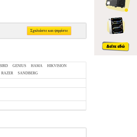
Σχολιάστε και ψηφίστε
BIRD
GENIUS
HAMA
HIKVISION
RAZER
SANDBERG