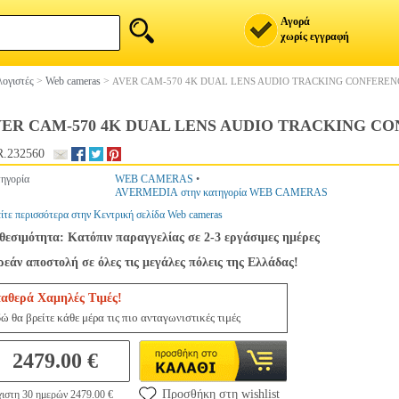
Αγορά
χωρίς εγγραφή
ογιστές
>
Web cameras
>
AVER CAM-570 4K DUAL LENS AUDIO TRACKING CONFERE
VER CAM-570 4K DUAL LENS AUDIO TRACKING 
.232560
ηγορία
WEB CAMERAS
•
AVERMEDIA στην κατηγορία WEB CAMERAS
ίτε περισσότερα στην Κεντρική σελίδα Web cameras
θεσιμότητα: Κατόπιν παραγγελίας σε 2-3 εργάσιμες ημέρες
εάν αποστολή σε όλες τις μεγάλες πόλεις της Ελλάδας!
ταθερά Χαμηλές Τιμές!
ώ θα βρείτε κάθε μέρα τις πιο ανταγωνιστικές τιμές
2479.00 €
Προσθήκη στη wishlist
ιστη 30 ημερών 2479.00 €