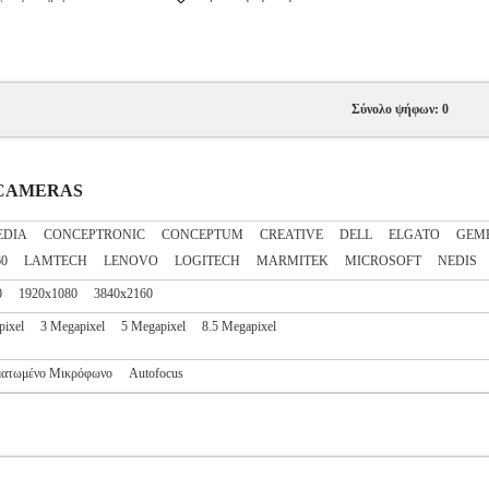
Σύνολο ψήφων: 0
B CAMERAS
EDIA
CONCEPTRONIC
CONCEPTUM
CREATIVE
DELL
ELGATO
GEM
60
LAMTECH
LENOVO
LOGITECH
MARMITEK
MICROSOFT
NEDIS
0
1920x1080
3840x2160
pixel
3 Megapixel
5 Megapixel
8.5 Megapixel
ατωμένο Μικρόφωνο
Autofocus