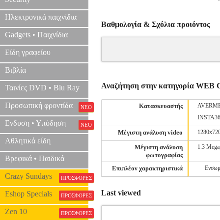
Ηλεκτρονικά παιχνίδια
Βαθμολογία & Σχόλια προιόντος
Gadgets • Παιχνίδια
Είδη γραφείου
Βιβλία
Αναζήτηση στην κατηγορία WE
Ταινίες DVD • Blu Ray
Προσωπική φροντίδα
Κατασκευαστής
AVERM
ΝΕΟ
INSTA3
Ενδυση • Υπόδηση
ΝΕΟ
Μέγιστη ανάλυση video
1280x72
Αθλητικά είδη
Μέγιστη ανάλυση
1.3 Mega
φωτογραφίας
Βρεφικά • Παιδικά
Επιπλέον χαρακτηριστικά
Ενσωμ
Crazy Sundays
ΠΡΟΣΦΟΡΕΣ
Last viewed
Eshop Specials
ΠΡΟΣΦΟΡΕΣ
Zen 10
ΠΡΟΣΦΟΡΕΣ