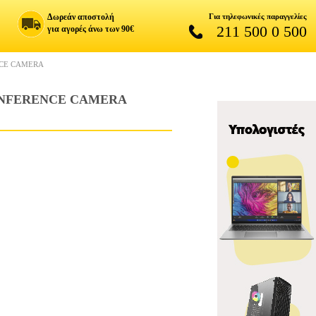
Δωρεάν αποστολή
Για τηλεφωνικές παραγγελίες
211 500 0 500
για αγορές άνω των 90€
NCE CAMERA
CONFERENCE CAMERA