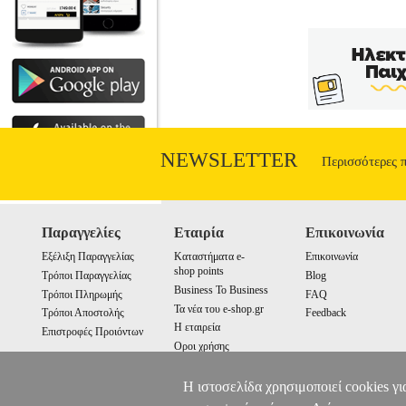
NEWSLETTER
Περισσότερες 
Παραγγελίες
Εταιρία
Επικοινωνία
Εξέλιξη Παραγγελίας
Καταστήματα e-
Επικοινωνία
shop points
Τρόποι Παραγγελίας
Blog
Business To Business
Τρόποι Πληρωμής
FAQ
Τα νέα του e-shop.gr
Τρόποι Αποστολής
Feedback
Η εταιρεία
Επιστροφές Προιόντων
Οροι χρήσης
Cookies
Η ιστοσελίδα χρησιμοποιεί cookies γι