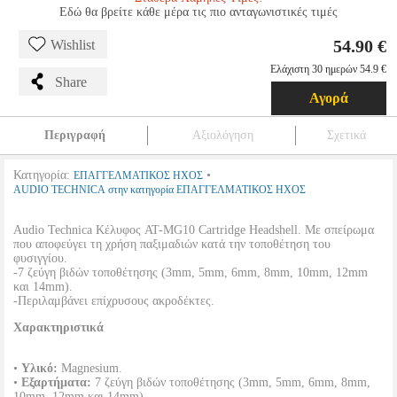
Εδώ θα βρείτε κάθε μέρα τις πιο ανταγωνιστικές τιμές
54.90 €
Wishlist
Ελάχιστη 30 ημερών 54.9 €
Share
Αγορά
Περιγραφή
Αξιολόγηση
Σχετικά
Κατηγορία:
•
ΕΠΑΓΓΕΛΜΑΤΙΚΟΣ ΗΧΟΣ
AUDIO TECHNICA στην κατηγορία ΕΠΑΓΓΕΛΜΑΤΙΚΟΣ ΗΧΟΣ
Audio Technica Κέλυφος AT-MG10 Cartridge Headshell. Mε σπείρωμα
που αποφεύγει τη χρήση παξιμαδιών κατά την τοποθέτηση του
φυσιγγίου.
-7 ζεύγη βιδών τοποθέτησης (3mm, 5mm, 6mm, 8mm, 10mm, 12mm
και 14mm).
-Περιλαμβάνει επίχρυσους ακροδέκτες.
Χαρακτηριστικά
•
Υλικό:
Magnesium.
•
Εξαρτήματα:
7 ζεύγη βιδών τοποθέτησης (3mm, 5mm, 6mm, 8mm,
10mm, 12mm και 14mm).