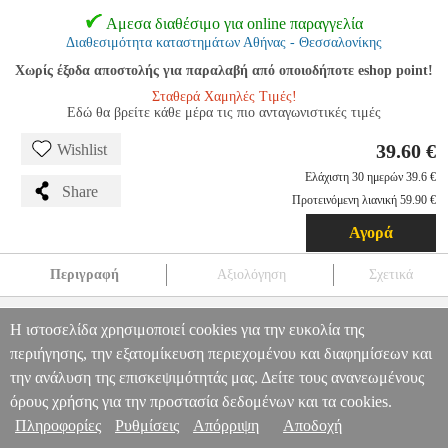
Αμεσα διαθέσιμο για online παραγγελία
Διαθεσιμότητα καταστημάτων Αθήνας - Θεσσαλονίκης
Χωρίς έξοδα αποστολής για παραλαβή από οποιοδήποτε eshop point!
Σταθερά Χαμηλές Τιμές!
Εδώ θα βρείτε κάθε μέρα τις πιο ανταγωνιστικές τιμές
39.60 €
Wishlist
Ελάχιστη 30 ημερών 39.6 €
Share
Προτεινόμενη λιανική 59.90 €
Αγορά
Περιγραφή
Αξιολόγηση
Σχετικά
ΑΤΜΟΜΑΓΕΙΡΑΣ 700W BLACK & DECKER BXRC1800E 1.8L
Η ιστοσελίδα χρησιμοποιεί cookies για την ευκολία της
HAP.143331
HAP.143331
BLACK & DECKER
BLACK &
DECKER
ΑΤΜΟΜΑΓΕΙΡΕΣ
ΑΤΜΟΜΑΓΕΙΡΑΣ 700W BLACK &
περιήγησης, την εξατομίκευση περιεχομένου και διαφημίσεων και
Πληροφορίες & Υπηρεσίες >
DECKER BXRC1800E 1.8L
την ανάλυση της επισκεψιμότητάς μας. Δείτε τους ανανεωμένους
39.60
όρους χρήσης για την προστασία δεδομένων και τα cookies.
Πληροφορίες
Ρυθμίσεις
Απόρριψη
Αποδοχή