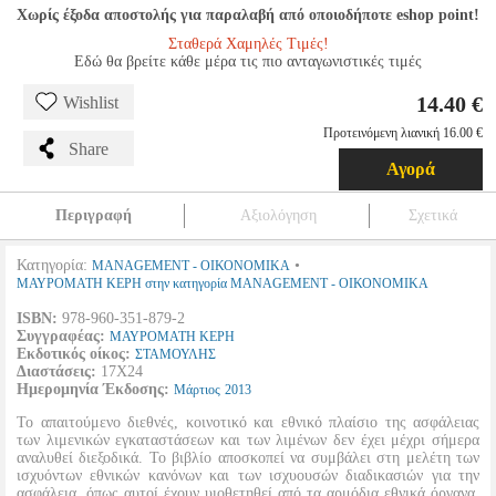
Χωρίς έξοδα αποστολής για παραλαβή από οποιοδήποτε eshop point!
Σταθερά Χαμηλές Τιμές!
Εδώ θα βρείτε κάθε μέρα τις πιο ανταγωνιστικές τιμές
14.40 €
Wishlist
Προτεινόμενη λιανική 16.00 €
Share
Αγορά
Περιγραφή
Αξιολόγηση
Σχετικά
Κατηγορία:
•
MANAGEMENT - ΟΙΚΟΝΟΜΙΚΑ
ΜΑΥΡΟΜΑΤΗ ΚΕΡΗ στην κατηγορία MANAGEMENT - ΟΙΚΟΝΟΜΙΚΑ
ISBN:
978-960-351-879-2
Συγγραφέας:
ΜΑΥΡΟΜΑΤΗ ΚΕΡΗ
Εκδοτικός οίκος:
ΣΤΑΜΟΥΛΗΣ
Διαστάσεις:
17Χ24
Ημερομηνία Έκδοσης:
Μάρτιος
2013
Το απαιτούμενο διεθνές, κοινοτικό και εθνικό πλαίσιο της ασφάλειας
των λιμενικών εγκαταστάσεων και των λιμένων δεν έχει μέχρι σήμερα
αναλυθεί διεξοδικά. Το βιβλίο αποσκοπεί να συμβάλει στη μελέτη των
ισχυόντων εθνικών κανόνων και των ισχυουσών διαδικασιών για την
ασφάλεια, όπως αυτοί έχουν υιοθετηθεί από τα αρμόδια εθνικά όργανα,