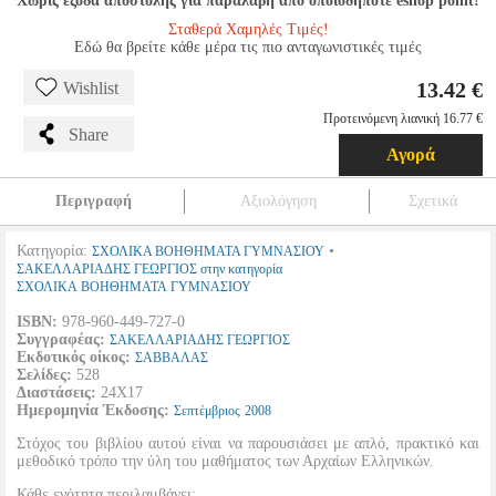
Χωρίς έξοδα αποστολής για παραλαβή από οποιοδήποτε eshop point!
Σταθερά Χαμηλές Τιμές!
Εδώ θα βρείτε κάθε μέρα τις πιο ανταγωνιστικές τιμές
13.42 €
Wishlist
Προτεινόμενη λιανική 16.77 €
Share
Αγορά
Περιγραφή
Αξιολόγηση
Σχετικά
Κατηγορία:
•
ΣΧΟΛΙΚΑ ΒΟΗΘΗΜΑΤΑ ΓΥΜΝΑΣΙΟΥ
ΣΑΚΕΛΛΑΡΙΑΔΗΣ ΓΕΩΡΓΙΟΣ στην κατηγορία
ΣΧΟΛΙΚΑ ΒΟΗΘΗΜΑΤΑ ΓΥΜΝΑΣΙΟΥ
ISBN:
978-960-449-727-0
Συγγραφέας:
ΣΑΚΕΛΛΑΡΙΑΔΗΣ ΓΕΩΡΓΙΟΣ
Εκδοτικός οίκος:
ΣΑΒΒΑΛΑΣ
Σελίδες:
528
Διαστάσεις:
24Χ17
Ημερομηνία Έκδοσης:
Σεπτέμβριος
2008
Στόχος του βιβλίου αυτού είναι να παρουσιάσει με απλό, πρακτικό και
μεθοδικό τρόπο την ύλη του μαθήματος των Αρχαίων Ελληνικών.
Κάθε ενότητα περιλαμβάνει: