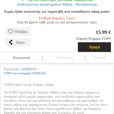
Διαθεσιμότητα καταστημάτων Αθήνας - Θεσσαλονίκης
Χωρίς έξοδα αποστολής για παραλαβή από οποιοδήποτε eshop point!
Σταθερά Χαμηλές Τιμές!
Εδώ θα βρείτε κάθε μέρα τις πιο ανταγωνιστικές τιμές
15.99 €
Wishlist
Ελάχιστη 30 ημερών 15.99 €
Share
Αγορά
Περιγραφή
Αξιολόγηση
Σχετικά
Κατηγορία:
•
ΑΡΩΜΑΤΑ
STR8 στην κατηγορία ΑΡΩΜΑΤΑ
STR8 Faith Eau de Toilette 100ml
Το STR8 Faith Eau de Toilette 100ml είναι ένα ανδρικό άρωμα με
δυναμικό αλλά κομψό χαρακτήρα, που συνδυάζει φρουτώδεις και
ξυλώδεις νότες για μια αίσθηση αυτοπεποίθησης και φρεσκάδας. Οι
νότες μήλου και περγαμόντου δίνουν ένταση και ενέργεια, ενώ οι νότες
βάσης από βανίλια και ξύλο τόνκα προσθέτουν βάθος και διάρκεια.
Ιδανικό για τον σύγχρονο άνδρα που ξεχωρίζει με στυλ.