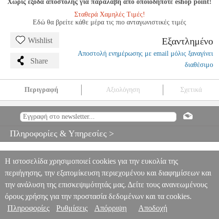
Χωρίς έξοδα αποστολής για παραλαβή από οποιοδήποτε eshop point!
Σταθερά Χαμηλές Τιμές!
Εδώ θα βρείτε κάθε μέρα τις πιο ανταγωνιστικές τιμές
Εξαντλημένο
Wishlist
Αποστολή ενημέρωσης με email μόλις ξαναγίνει
Share
διαθέσιμο
Περιγραφή
Αξιολόγηση
Σχετικά
ARAM KHACHATURIAN - LA DANZA DELLE SCIABOLE
(TRADIZIONE PER PIANOFORTE)
MSC.605368
MSC.605368
RICORDI
RICORDI
ΜΟΥΣΙΚΑ ΒΙΒΛΙΑ ΠΛΗΚΤΡΩΝ
ARAM
Πληροφορίες & Υπηρεσίες >
KHACHATURIAN - LA DANZA DELLE SCIABOLE
(TRADIZIONE PER PIANOFORTE)
0
Η ιστοσελίδα χρησιμοποιεί cookies για την ευκολία της
περιήγησης, την εξατομίκευση περιεχομένου και διαφημίσεων και
την ανάλυση της επισκεψιμότητάς μας. Δείτε τους ανανεωμένους
όρους χρήσης για την προστασία δεδομένων και τα cookies.
Πληροφορίες
Ρυθμίσεις
Απόρριψη
Αποδοχή