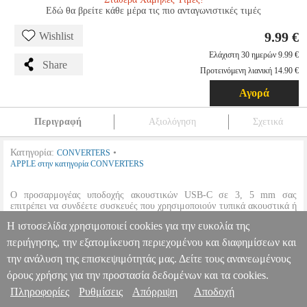
Εδώ θα βρείτε κάθε μέρα τις πιο ανταγωνιστικές τιμές
9.99 €
Wishlist
Ελάχιστη 30 ημερών 9.99 €
Share
Προτεινόμενη λιανική 14.90 €
Αγορά
Περιγραφή
Αξιολόγηση
Σχετικά
Κατηγορία:
•
CONVERTERS
APPLE στην κατηγορία CONVERTERS
Ο προσαρμογέας υποδοχής ακουστικών USB-C σε 3, 5 mm σας
επιτρέπει να συνδέετε συσκευές που χρησιμοποιούν τυπικά ακουστικά ή
ηχεία 3, 5 mm με ακουστικά στις συσκευές USB-C.
Η ιστοσελίδα χρησιμοποιεί cookies για την ευκολία της
περιήγησης, την εξατομίκευση περιεχομένου και διαφημίσεων και
APPLE MU7E2 USB-C TO 3.5MM HEADPHONE JACK
την ανάλυση της επισκεψιμότητάς μας. Δείτε τους ανανεωμένους
ADAPTER
PER.661669
PER.661669
APPLE
APPLE
CONVERTERS
Κατηγορία: CONVERTERS
όρους χρήσης για την προστασία δεδομένων και τα cookies.
Πληροφορίες & Υπηρεσίες >
•APPLE στην κατηγορία CONVERTERS Ο προσαρμογέας
Πληροφορίες
Ρυθμίσεις
Απόρριψη
Αποδοχή
υποδοχής ακουστικών USB-C σε 3, 5 mm σας επιτρέπει να συνδέετε