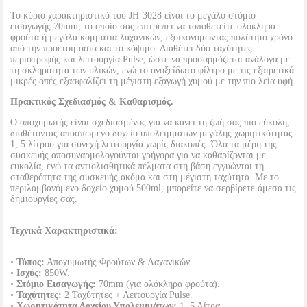
Το κύριο χαρακτηριστικό του JH-3028 είναι το μεγάλο στόμιο
εισαγωγής 70mm, το οποίο σας επιτρέπει να τοποθετείτε ολόκληρα
φρούτα ή μεγάλα κομμάτια λαχανικών, εξοικονομώντας πολύτιμο χρόνο
από την προετοιμασία και το κόψιμο. Διαθέτει δύο ταχύτητες
περιστροφής και λειτουργία Pulse, ώστε να προσαρμόζεται ανάλογα με
τη σκληρότητα των υλικών, ενώ το ανοξείδωτο φίλτρο με τις εξαιρετικά
μικρές οπές εξασφαλίζει τη μέγιστη εξαγωγή χυμού με την πιο λεία υφή.
Πρακτικός Σχεδιασμός & Καθαρισμός.
Ο αποχυμωτής είναι σχεδιασμένος για να κάνει τη ζωή σας πιο εύκολη,
διαθέτοντας αποσπώμενο δοχείο υπολειμμάτων μεγάλης χωρητικότητας
1, 5 λίτρου για συνεχή λειτουργία χωρίς διακοπές. Όλα τα μέρη της
συσκευής αποσυναρμολογούνται γρήγορα για να καθαρίζονται με
ευκολία, ενώ τα αντιολισθητικά πέλματα στη βάση εγγυώνται τη
σταθερότητα της συσκευής ακόμα και στη μέγιστη ταχύτητα. Με το
περιλαμβανόμενο δοχείο χυμού 500ml, μπορείτε να σερβίρετε άμεσα τις
δημιουργίες σας.
Τεχνικά Χαρακτηριστικά:
•
Τύπος:
Αποχυμωτής Φρούτων & Λαχανικών.
•
Ισχύς:
850W.
•
Στόμιο Εισαγωγής:
70mm (για ολόκληρα φρούτα).
•
Ταχύτητες:
2 Ταχύτητες + Λειτουργία Pulse.
•
Χωρητικότητα Δοχείου Υπολειμμάτων:
1, 5 Λίτρα.