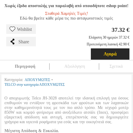
Χωρίς έξοδα αποστολής για παραλαβή από οποιοδήποτε eshop point!
Σταθερά Χαμηλές Τιμές!
Εδώ θα βρείτε κάθε μέρα τις πιο ανταγωνιστικές τιμές
37.32 €
Wishlist
Ελάχιστη 30 ημερών 37.32 €
Share
Προτεινόμενη λιανική 42.90 €
Αγορά
Περιγραφή
Αξιολόγηση
Σχετικά
Κατηγορία:
•
ΑΠΟΧΥΜΩΤΕΣ
TELCO στην κατηγορία ΑΠΟΧΥΜΩΤΕΣ
Ο αποχυμωτής Telco JH-3028 αποτελεί την ιδανική επιλογή για όσους
επιθυμούν να εντάξουν τη φρεσκάδα των φρούτων και των λαχανικών
στην καθημερινότητά τους με τον πιο απλό τρόπο. Με ισχυρό μοτέρ
850W και κομψό φινίρισμα από ανοξείδωτο ατσάλι (Inox), προσφέρει
εξαιρετική απόδοση και αντοχή, επιτρέποντάς σας να δημιουργείτε
γρήγορα και υγιεινά ροφήματα για εσάς και την οικογένειά σας.
Μέγιστη Απόδοση & Ευκολία.