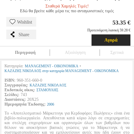
Σταθερά Χαμηλές Τιμές!
Εδώ θα βρείτε κάθε μέρα τις πιο ανταγωνιστικές τιμές
53.35 €
Wishlist
Προτεινόμενη λιανική 59.28 €
Share
Αγορά
Περιγραφή
Αξιολόγηση
Σχετικά
Κατηγορία:
•
MANAGEMENT - ΟΙΚΟΝΟΜΙΚΑ
ΚΑΖΑΖΗΣ ΝΙΚΟΛΑΟΣ στην κατηγορία MANAGEMENT - ΟΙΚΟΝΟΜΙΚΑ
ISBN:
960-351-660-0
Συγγραφέας:
ΚΑΖΑΖΗΣ ΝΙΚΟΛΑΟΣ
Εκδοτικός οίκος:
ΣΤΑΜΟΥΛΗΣ
Σελίδες:
743
Διαστάσεις:
20Χ25
Ημερομηνία Έκδοσης:
2006
Το «Αποτελεσματικό Μάρκετινγκ για Κερδοφόρες Πωλήσεις» είναι ένα
βιβλίο-πολυεργαλείο. Απευθύνεται κατά κύριο λόγο σε επιχειρηματίες
και στελέχη επιχειρήσεων και οργανισμών όλων των βαθμίδων που
θέλουν να αποκτήσουν βασικές γνώσεις για το Μάρκετινγκ ή να
συστηματοποιήσουν και να εμπλουτίσουν αυτές που ήδη έχουν στο