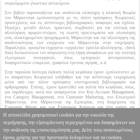
συγκεκριμένο γνωστικό αντικείμενο.
Στο βιβλίο παρουσιάζεται και αναλύεται ολόκληρη η κλασική θεωρία
του Μάρκετινγκ εμπλουτισμένη με τις πλέον πρόσφατες θεωρητικές
προσεγγίσεις και τις αντίστοιχες βιβλιογραφικές αναφορές και σχόλια.
Περιέχει, μεταξύ άλλων, πρακτικές συμβουλές για την επιλογή και
αξιολόγηση αγορών-στόχων, τη σωστή προετοιμασία και υλοποίηση
ενός ολοκληρωμένου προγράμματος Μάρκετινγκ και την αξιολόγηση της
αποδοτικότητας των ενεργειών του Μάρκετινγκ στην επιχείρηση.
Παράλληλα, ορισμένα εύχρηστα «εργαλεία» (φύλλα αξιολόγησης, check
lists) διευκολύνουν τον αναγνώστη στη λήψη αποφάσεων για την επιλογή
εξωτερικών συνεργατών, όπως εμπορικών αντιπροσώπων,
διαφημιστικών εταιρειών, γραφείων έρευνας αγοράς, κ.ά.
Στην παρούσα δεύτερη έκδοση πολλά κεφάλαια έχουν εμπλουτιστεί με
το απαραίτητο θεωρητικό υπόβαθρο και την αντίστοιχη τεκμηρίωση
μέσα από την πλέον πρόσφατη επιστημονική βιβλιογραφία και
αρθρογραφία. Επίσης, έχουν προστεθεί και πολλά νέα κεφάλαια, όπως,
για παράδειγμα, αυτά που αναφέρονται στο Key Account Management,
στο Category Management, στο Customer Marketing, στο Εσωτερικό
Μάρκετινγκ, στο Μάρκετινγκ της Εμπειρίας, στη διαχείριση της
Εταιρικής Φήμης και των Εταιρικών Κρίσεων και στη χρήση της
«Balance Scorecard» στο πεδίο του Μάρκετινγκ και πολλά άλλα,
Η ιστοσελίδα χρησιμοποιεί cookies για την ευκολία της
καθιστώντας το βιβλίο πηγή ολοκληρωμένης γνώσης και πληροφόρησης.
περιήγησης, την εξατομίκευση περιεχομένου και διαφημίσεων και
την ανάλυση της επισκεψιμότητάς μας. Δείτε τους ανανεωμένους
ΑΠΟΤΕΛΕΣΜΑΤΙΚΟ MARKETING ΓΙΑ ΚΕΡΔΟΦΟΡΕΣ
ΠΩΛΗΣΕΙΣ-Β ΕΚΔΟΣΗ
BKS.0190073
BKS.0190073
ΚΑΖΑΖΗΣ
όρους χρήσης για την προστασία δεδομένων και τα cookies.