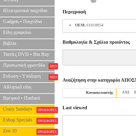
Ηλεκτρονικά παιχνίδια
Περιγραφή
Gadgets • Παιχνίδια
OEM:
61018854
Είδη γραφείου
Βαθμολογία & Σχόλια προιόντος
Βιβλία
Ταινίες DVD • Blu Ray
Προσωπική φροντίδα
ΝΕΟ
Ενδυση • Υπόδηση
ΝΕΟ
Αναζήτηση στην κατηγορία ΑΠ
Αθλητικά είδη
Κατασκευαστής
AXE
Βρεφικά • Παιδικά
Last viewed
Crazy Sundays
ΠΡΟΣΦΟΡΕΣ
Eshop Specials
ΠΡΟΣΦΟΡΕΣ
Zen 10
ΠΡΟΣΦΟΡΕΣ