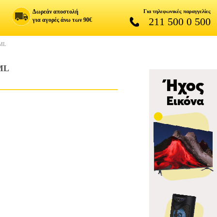
Δωρεάν αποστολή
Για τηλεφωνικές παραγγελίες
211 500 0 500
για αγορές άνω των 90€
ML
ML