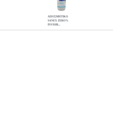
ΑΠΟΣΜΗΤΙΚΟ
SANEX ZERO%
INVISIB...
NVISIBLE ROLL-ON 50ML
ANA.PRC3968
ANA.PRC3968
SA
ηγορία ΑΠΟΣΜΗΤΙΚΑ • OEM: 61018854
ΑΠΟΣΜΗΤΙΚΟ SANEX 
0