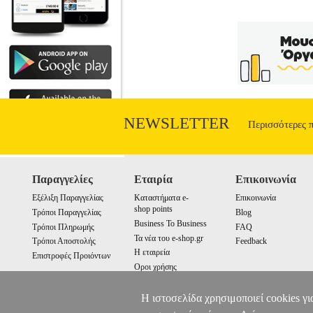
NEWSLETTER
Περισσότερες 
Παραγγελίες
Εταιρία
Επικοινωνία
Εξέλιξη Παραγγελίας
Καταστήματα e-
Επικοινωνία
shop points
Τρόποι Παραγγελίας
Blog
Business To Business
Τρόποι Πληρωμής
FAQ
Τα νέα του e-shop.gr
Τρόποι Αποστολής
Feedback
Η εταιρεία
Επιστροφές Προιόντων
Οροι χρήσης
Cookies
Η ιστοσελίδα χρησιμοποιεί cookies γι