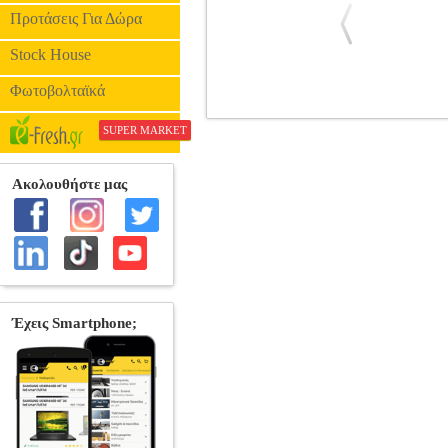
Προτάσεις Για Δώρα
Stock House
Φωτοβολταϊκά
ΑΠΟΣΜΗΤΙΚΟ SANEX ZERO% I
SUPER MARKET
ΑΠΟΣΜΗΤΙΚΑ •SANEX στην κατ