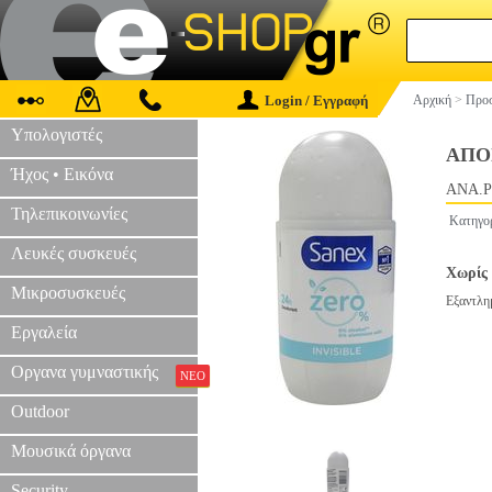
Login / Εγγραφή
Αρχική
>
Προσ
Υπολογιστές
ΑΠΟ
Ήχος • Εικόνα
ANA.P
Τηλεπικοινωνίες
Κατηγο
Λευκές συσκευές
Χωρίς 
Μικροσυσκευές
Εξαντλη
Εργαλεία
Οργανα γυμναστικής
ΝΕΟ
Outdoor
Μουσικά όργανα
Security