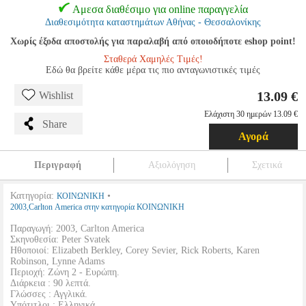
Αμεσα διαθέσιμο για online παραγγελία
Διαθεσιμότητα καταστημάτων Αθήνας - Θεσσαλονίκης
Χωρίς έξοδα αποστολής για παραλαβή από οποιοδήποτε eshop point!
Σταθερά Χαμηλές Τιμές!
Εδώ θα βρείτε κάθε μέρα τις πιο ανταγωνιστικές τιμές
13.09 €
Wishlist
Ελάχιστη 30 ημερών 13.09 €
Share
Αγορά
Περιγραφή
Αξιολόγηση
Σχετικά
Κατηγορία:
•
ΚΟΙΝΩΝΙΚΗ
2003,Carlton America στην κατηγορία ΚΟΙΝΩΝΙΚΗ
Παραγωγή: 2003, Carlton America
Σκηνοθεσία: Peter Svatek
Ηθοποιοί: Elizabeth Berkley, Corey Sevier, Rick Roberts, Karen
Robinson, Lynne Adams
Περιοχή: Ζώνη 2 - Ευρώπη.
Διάρκεια : 90 λεπτά.
Γλώσσες : Αγγλικά.
Υπότιτλοι : Ελληνικά.