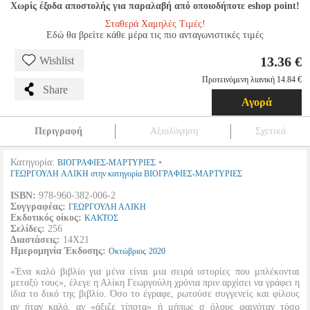
Χωρίς έξοδα αποστολής για παραλαβή από οποιοδήποτε eshop point!
Σταθερά Χαμηλές Τιμές!
Εδώ θα βρείτε κάθε μέρα τις πιο ανταγωνιστικές τιμές
13.36 €
Wishlist
Προτεινόμενη λιανική 14.84 €
Share
Αγορά
Περιγραφή
Αξιολόγηση
Σχετικά
Κατηγορία:
•
ΒΙΟΓΡΑΦΙΕΣ-ΜΑΡΤΥΡΙΕΣ
ΓΕΩΡΓΟΥΛΗ ΑΛΙΚΗ στην κατηγορία ΒΙΟΓΡΑΦΙΕΣ-ΜΑΡΤΥΡΙΕΣ
ISBN:
978-960-382-006-2
Συγγραφέας:
ΓΕΩΡΓΟΥΛΗ ΑΛΙΚΗ
Εκδοτικός οίκος:
ΚΑΚΤΟΣ
Σελίδες:
256
Διαστάσεις:
14Χ21
Ημερομηνία Έκδοσης:
Οκτώβριος
2020
«Ένα καλό βιβλίο για μένα είναι μια σειρά ιστορίες που μπλέκονται
μεταξύ τους», έλεγε η Αλίκη Γεωργούλη χρόνια πριν αρχίσει να γράφει η
ίδια το δικό της βιβλίο. Όσο το έγραφε, ρωτούσε συγγενείς και φίλους
αν ήταν καλό, αν «άξιζε τίποτα» ή μήπως σ όλους φαινόταν τόσο