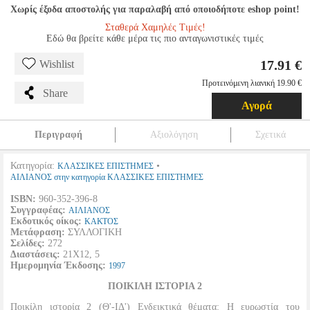
Χωρίς έξοδα αποστολής για παραλαβή από οποιοδήποτε eshop point!
Σταθερά Χαμηλές Τιμές!
Εδώ θα βρείτε κάθε μέρα τις πιο ανταγωνιστικές τιμές
17.91 €
Wishlist
Προτεινόμενη λιανική 19.90 €
Share
Αγορά
Περιγραφή
Αξιολόγηση
Σχετικά
Κατηγορία:
•
ΚΛΑΣΣΙΚΕΣ ΕΠΙΣΤΗΜΕΣ
ΑΙΛΙΑΝΟΣ στην κατηγορία ΚΛΑΣΣΙΚΕΣ ΕΠΙΣΤΗΜΕΣ
ISBN:
960-352-396-8
Συγγραφέας:
ΑΙΛΙΑΝΟΣ
Εκδοτικός οίκος:
ΚΑΚΤΟΣ
Μετάφραση:
ΣΥΛΛΟΓΙΚΗ
Σελίδες:
272
Διαστάσεις:
21Χ12, 5
Ημερομηνία Έκδοσης:
1997
ΠΟΙΚΙΛΗ ΙΣΤΟΡΙΑ 2
Ποικίλη ιστορία 2 (Θ'-ΙΔ') Ενδεικτικά θέματα: Η ευρωστία του