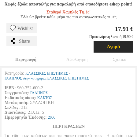
Χωρίς έξοδα αποστολής για παραλαβή από οποιοδήποτε eshop point!
Σταθερά Χαμηλές Τιμές!
Εδώ θα βρείτε κάθε μέρα τις πιο ανταγωνιστικές τιμές
17.91 €
Wishlist
Προτεινόμενη λιανική 19.90 €
Share
Αγορά
Περιγραφή
Αξιολόγηση
Σχετικά
Κατηγορία:
•
ΚΛΑΣΣΙΚΕΣ ΕΠΙΣΤΗΜΕΣ
ΓΑΛΗΝΟΣ στην κατηγορία ΚΛΑΣΣΙΚΕΣ ΕΠΙΣΤΗΜΕΣ
ISBN:
960-352-600-2
Συγγραφέας:
ΓΑΛΗΝΟΣ
Εκδοτικός οίκος:
ΚΑΚΤΟΣ
Μετάφραση:
ΣΥΛΛΟΓΙΚΗ
Σελίδες:
312
Διαστάσεις:
21Χ12, 5
Ημερομηνία Έκδοσης:
2000
ΠΕΡΙ ΚΡΑΣΕΩΝ
Τα είδη των κράσεων και τα χαρακτηριστικά τους. Η κράση των