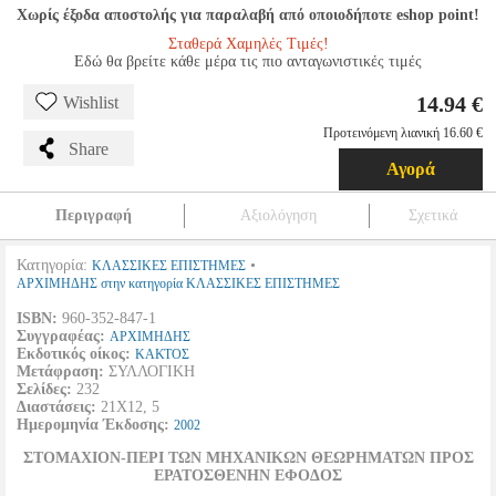
Χωρίς έξοδα αποστολής για παραλαβή από οποιοδήποτε eshop point!
Σταθερά Χαμηλές Τιμές!
Εδώ θα βρείτε κάθε μέρα τις πιο ανταγωνιστικές τιμές
14.94 €
Wishlist
Προτεινόμενη λιανική 16.60 €
Share
Αγορά
Περιγραφή
Αξιολόγηση
Σχετικά
Κατηγορία:
•
ΚΛΑΣΣΙΚΕΣ ΕΠΙΣΤΗΜΕΣ
ΑΡΧΙΜΗΔΗΣ στην κατηγορία ΚΛΑΣΣΙΚΕΣ ΕΠΙΣΤΗΜΕΣ
ISBN:
960-352-847-1
Συγγραφέας:
ΑΡΧΙΜΗΔΗΣ
Εκδοτικός οίκος:
ΚΑΚΤΟΣ
Μετάφραση:
ΣΥΛΛΟΓΙΚΗ
Σελίδες:
232
Διαστάσεις:
21Χ12, 5
Ημερομηνία Έκδοσης:
2002
ΣΤΟΜΑΧΙΟΝ-ΠΕΡΙ ΤΩΝ ΜΗΧΑΝΙΚΩΝ ΘΕΩΡΗΜΑΤΩΝ ΠΡΟΣ
ΕΡΑΤΟΣΘΕΝΗΝ ΕΦΟΔΟΣ