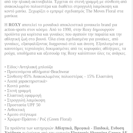
από την ηλιακή ακτινοβολία. Έρχεται σε στενή γραμμή με σύνθεση από
ανακυκλωμένο πολυεστέρα και διαθέτει στρογγυλή λαιμόκοψη και
κοντό μανίκι. Ξεχωρίζει ο εμπριμέ σχεδιασμός The Moves Floral στα
μανίκια.
Η
ROXY
αποτελεί το μοναδικό αποκλειστικά γυναικείο brand για
action-sports στον κόσμο. Από το 1990, στην Roxy δημιουργούν
προϊόντα για κορίτσια και γυναίκες που αγαπούν την παραλία και την
αθλητική ζωή στο βουνό. Όλα είναι σχεδιασμένα για γυναίκες, από
γυναίκες, εξασφαλίζοντας διαχρονικό στιλ και άνεση. Εξοπλισμένα με
καινοτόμες τεχνολογίες δοκιμασμένες από τις κορυφαίες αθλήτριες, τα
ρούχα, υποδήματα και αξεσουάρ της Roxy καλύπτουν όλες τις ανάγκες.
• Είδος>Αντηλιακή μπλούζα
• Προτεινόμενα αθλήματα>Beachwear
• Σύνθεση>85% Ανακυκλωμένος πολυεστέρας - 15% Ελαστάνη
• Λοιπά χαρακτηριστικά>
• Κοντό μανίκι
• Στενή γραμμή
• Ελαστική εφαρμογή
• Στρογγυλή λαιμόκοψη
• Προστασία UPF 50
• Ανθεκτική
• Αμεσο στέγνωμα
• Χρώμα>Πράσινο / Ροζ (Green Floral)
Τα προϊόντα των κατηγοριών
Αθλητικά, Βρεφικά - Παιδικά, Ενδυση
Υπόδηση
πωλούνται από την εταιρεία
Electronic Shopping Greece ΑΕ