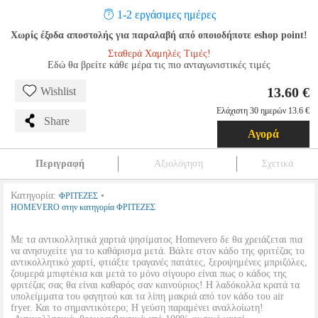
1-2 εργάσιμες ημέρες
Χωρίς έξοδα αποστολής για παραλαβή από οποιοδήποτε eshop point!
Σταθερά Χαμηλές Τιμές!
Εδώ θα βρείτε κάθε μέρα τις πιο ανταγωνιστικές τιμές
13.60 €
Wishlist
Ελάχιστη 30 ημερών 13.6 €
Share
Αγορά
Περιγραφή
Αξιολόγηση
Σχετικά
Κατηγορία:
•
ΦΡΙΤΕΖΕΣ
HOMEVERO στην κατηγορία ΦΡΙΤΕΖΕΣ
Με τα αντικολλητικά χαρτιά ψησίματος Homevero δε θα χρειάζεται πια
να ανησυχείτε για το καθάρισμα μετά. Βάλτε στον κάδο της φριτέζας το
αντικολλητικό χαρτί, φτιάξτε τραγανές πατάτες, ξεροψημένες μπριζόλες,
ζουμερά μπιφτέκια και μετά το μόνο σίγουρο είναι πως ο κάδος της
φριτέζας σας θα είναι καθαρός σαν καινούριος! Η λαδόκολλα κρατά τα
υπολείμματα του φαγητού και τα λίπη μακριά από τον κάδο του air
fryer. Και το σημαντικότερο; Η γεύση παραμένει αναλλοίωτη!