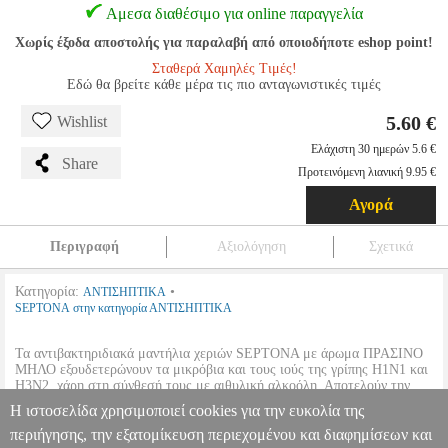
Αμεσα διαθέσιμο για online παραγγελία
Χωρίς έξοδα αποστολής για παραλαβή από οποιοδήποτε eshop point!
Σταθερά Χαμηλές Τιμές!
Εδώ θα βρείτε κάθε μέρα τις πιο ανταγωνιστικές τιμές
5.60 €
Wishlist
Ελάχιστη 30 ημερών 5.6 €
Share
Προτεινόμενη λιανική 9.95 €
Αγορά
Περιγραφή
Αξιολόγηση
Σχετικά
Κατηγορία:
•
ΑΝΤΙΣΗΠΤΙΚΑ
SEPTONA στην κατηγορία ΑΝΤΙΣΗΠΤΙΚΑ
Τα αντιβακτηριδιακά μαντήλια χεριών SEPTONA με άρωμα ΠΡΑΣΙΝΟ
ΜΗΛΟ εξουδετερώνουν τα μικρόβια και τους ιούς της γρίπης Η1Ν1 και
Η3Ν2, χάρη στη σύνθεσή τους με αιθυλική αλκοόλη. Αποτελούν την
ιδανική λύση για χέρια πάντα καθαρά, όπου και αν βρίσκεστε: στο
Η ιστοσελίδα χρησιμοποιεί cookies για την ευκολία της
γραφείο, στο σχολείο, στο αυτοκίνητο, στα ταξίδια.
περιήγησης, την εξατομίκευση περιεχομένου και διαφημίσεων και