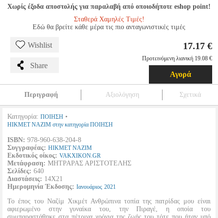
Χωρίς έξοδα αποστολής για παραλαβή από οποιοδήποτε eshop point!
Σταθερά Χαμηλές Τιμές!
Εδώ θα βρείτε κάθε μέρα τις πιο ανταγωνιστικές τιμές
17.17 €
Wishlist
Προτεινόμενη λιανική 19.08 €
Share
Αγορά
Περιγραφή
Αξιολόγηση
Σχετικά
Κατηγορία:
•
ΠΟΙΗΣΗ
HIKMET NAZIM στην κατηγορία ΠΟΙΗΣΗ
ISBN:
978-960-638-204-8
Συγγραφέας:
HIKMET NAZIM
Εκδοτικός οίκος:
VAKXIKON.GR
Μετάφραση:
ΜΗΤΡΑΡΑΣ ΑΡΙΣΤΟΤΕΛΗΣ
Σελίδες:
640
Διαστάσεις:
14Χ21
Ημερομηνία Έκδοσης:
Ιανουάριος
2021
Το έπος του Ναζίμ Χικμέτ Ανθρώπινα τοπία της πατρίδας μου είναι
αφιερωμένο στην γυναίκα του, την Πιραγέ, η οποία του
συμπαραστάθηκε στα πέτρινα χρόνια της ζωής του τότε που ήταν υπό