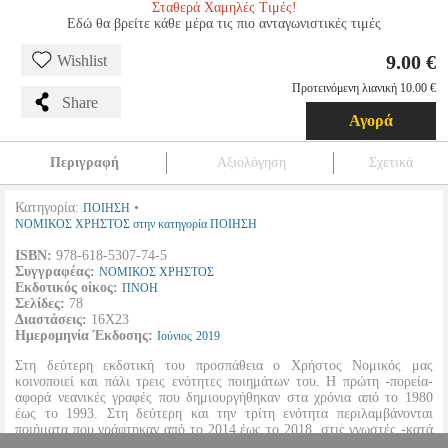
Σταθερά Χαμηλές Τιμές!
Εδώ θα βρείτε κάθε μέρα τις πιο ανταγωνιστικές τιμές
9.00 €
Wishlist
Προτεινόμενη λιανική 10.00 €
Share
Αγορά
Περιγραφή
Αξιολόγηση
Σχετικά
Κατηγορία:
•
ΠΟΙΗΣΗ
ΝΟΜΙΚΟΣ ΧΡΗΣΤΟΣ στην κατηγορία ΠΟΙΗΣΗ
ISBN:
978-618-5307-74-5
Συγγραφέας:
ΝΟΜΙΚΟΣ ΧΡΗΣΤΟΣ
Εκδοτικός οίκος:
ΠΝΟΗ
Σελίδες:
78
Διαστάσεις:
16Χ23
Ημερομηνία Έκδοσης:
Ιούνιος
2019
Στη δεύτερη εκδοτική του προσπάθεια ο Χρήστος Νομικός μας
κοινοποιεί και πάλι τρεις ενότητες ποιημάτων του. Η πρώτη -πορεία-
αφορά νεανικές γραφές που δημιουργήθηκαν στα χρόνια από το 1980
έως το 1993. Στη δεύτερη και την τρίτη ενότητα περιλαμβάνονται
ποιήματα που γράφτηκαν από το 2014 έως το 2018, στις γνωστές -κατά
κανόνα- έμμετρες φόρμες με αντικείμενα που αγγίζουν μια γκάμα