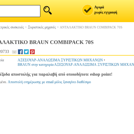
Αγορά
χωρίς εγγραφή
τρικές συσκευές
>
Ξυριστικές μηχανές
>
ΑΝΤΑΛΑΚΤΙΚΟ BRAUN COMBIPACK 70S
ΑΛΑΚΤΙΚΟ BRAUN COMBIPACK 70S
20733
ρία
ΑΞΕΣΟΥΑΡ-ΑΝΑΛΩΣΙΜΑ ΞΥΡΙΣΤΙΚΩΝ ΜΗΧΑΝΩΝ
•
BRAUN στην κατηγορία ΑΞΕΣΟΥΑΡ-ΑΝΑΛΩΣΙΜΑ ΞΥΡΙΣΤΙΚΩΝ ΜΗΧΑ
έξοδα αποστολής για παραλαβή από οποιοδήποτε eshop point!
μένο.
Αποστολή ενημέρωσης με email μόλις ξαναγίνει διαθέσιμο