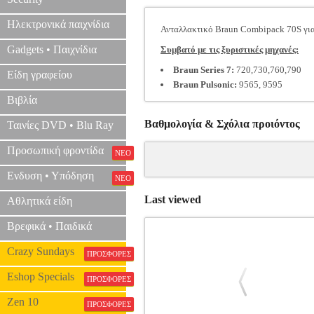
Ηλεκτρονικά παιχνίδια
Ανταλλακτικό Braun Combipack 70S για
Gadgets • Παιχνίδια
Συμβατό με τις ξυριστικές μηχανές:
Braun Series 7:
720,730,760,790
Είδη γραφείου
Braun Pulsonic:
9565, 9595
Βιβλία
Βαθμολογία & Σχόλια προιόντος
Ταινίες DVD • Blu Ray
Προσωπική φροντίδα
ΝΕΟ
Ενδυση • Υπόδηση
ΝΕΟ
Last viewed
Αθλητικά είδη
Βρεφικά • Παιδικά
Crazy Sundays
ΠΡΟΣΦΟΡΕΣ
Eshop Specials
ΠΡΟΣΦΟΡΕΣ
Zen 10
ΠΡΟΣΦΟΡΕΣ