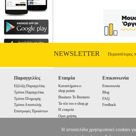
NEWSLETTER
Περισσότερες 
Παραγγελίες
Εταιρία
Επικοινωνία
Εξέλιξη Παραγγελίας
Καταστήματα e-
Επικοινωνία
shop points
Τρόποι Παραγγελίας
Blog
Business To Business
Τρόποι Πληρωμής
FAQ
Τα νέα του e-shop.gr
Τρόποι Αποστολής
Feedback
Η εταιρεία
Επιστροφές Προιόντων
Οροι χρήσης
Cookies
Η ιστοσελίδα χρησιμοποιεί cookies γι