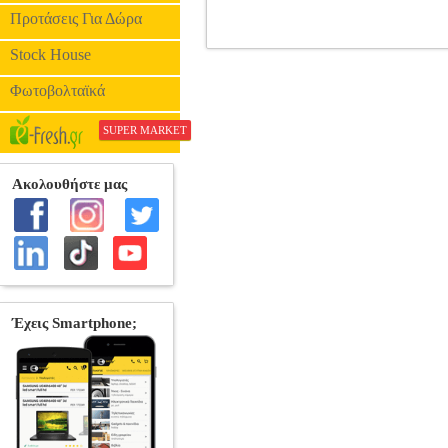
Προτάσεις Για Δώρα
Stock House
ΑΝΤΑΛΑΚΤΙΚΟ BRAUN COMBIPA
Κατηγορία: ΑΞΕΣΟΥΑΡ-ΑΝΑΛΩΣΙ
Φωτοβολταϊκά
Ανταλλακτικό Braun Combipack 70S για ξ
SUPER MARKET