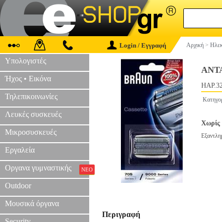
Login / Εγγραφή
Αρχική
>
Ηλεκ
Υπολογιστές
ΑΝΤ
Ήχος • Εικόνα
HAP.3
Τηλεπικοινωνίες
Κατηγο
Λευκές συσκευές
Χωρίς 
Μικροσυσκευές
Εξαντλη
Εργαλεία
Οργανα γυμναστικής
ΝΕΟ
Outdoor
Μουσικά όργανα
Περιγραφή
Security