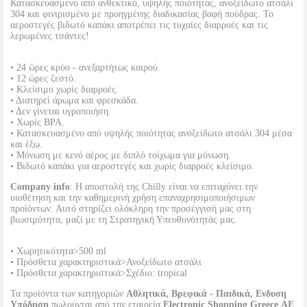
Κατασκευασμένο από ανθεκτικό, υψηλής ποιότητας, ανοξείδωτο ατσάλι
304 και φινιρισμένο με προηγμένης διαδικασίας βαφή πούδρας. Το
αεροστεγές βιδωτό καπάκι αποτρέπει τις τυχαίες διαρροές και τις
λερωμένες τσάντες!
• 24 ώρες κρύο - ανεξαρτήτως καιρού.
• 12 ώρες ζεστό.
• Κλείσιμο χωρίς διαρροές.
• Διατηρεί άρωμα και φρεσκάδα.
• Δεν γίνεται υγροποιήση.
• Χωρίς BPA.
• Κατασκευασμένο από υψηλής ποιότητας ανοξείδωτο ατσάλι 304 μέσα
και έξω.
• Μόνωση με κενό αέρος με διπλό τοίχωμα για μόνωση.
• Βιδωτό καπάκι για αεροστεγές και χωρίς διαρροές κλείσιμο.
Company info
: Η αποστολή της Chilly είναι να επιταχύνει την
υιοθέτηση και την καθημερινή χρήση επαναχρησιμοποιήσιμων
προϊόντων. Αυτό στηρίζει ολόκληρη την προσέγγισή μας στη
βιωσιμότητα, μαζί με τη Στρατηγική Υπευθυνότητάς μας.
• Χωρητικότητα>500 ml
• Πρόσθετα χαρακτηριστικά>Ανοξείδωτο ατσάλι
• Πρόσθετα χαρακτηριστικά>Σχέδιο: tropical
Τα προϊόντα των κατηγοριών
Αθλητικά, Βρεφικά - Παιδικά, Ενδυση
Υπόδηση
πωλούνται από την εταιρεία
Electronic Shopping Greece ΑΕ