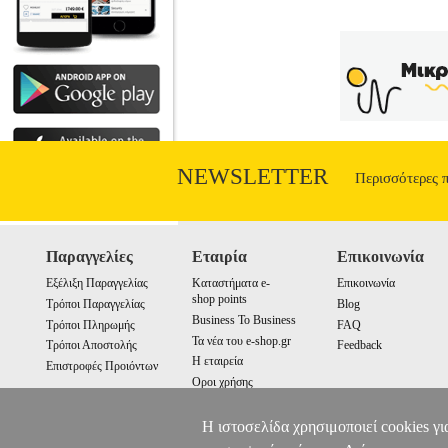
NEWSLETTER
Περισσότερες 
Παραγγελίες
Εταιρία
Επικοινωνία
Εξέλιξη Παραγγελίας
Καταστήματα e-
Επικοινωνία
shop points
Τρόποι Παραγγελίας
Blog
Business To Business
Τρόποι Πληρωμής
FAQ
Τα νέα του e-shop.gr
Τρόποι Αποστολής
Feedback
Η εταιρεία
Επιστροφές Προιόντων
Οροι χρήσης
Cookies
Η ιστοσελίδα χρησιμοποιεί cookies γι