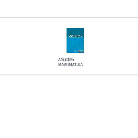
ΑΝΩΤΕΡΑ
ΜΑΘΗΜΑΤΙΚΑ
91862
BKS.0191862
ΜΠΡΑΤΣΟΣ ΑΘΑΝΑΣΙΟΣ
ΜΠΡΑΤΣΟΣ ΑΘΑΝ
Σ ΑΘΑΝΑΣΙΟΣ στην κατηγορία ΘΕΤΙΚΕΣ ΕΠΙΣΤΗΜΕΣ ISBN: 96
 Σελίδες: 729 Διαστάσεις: 17x24 Ημερομηνία Έκδοσης: 2003 Το βι
 σημαντικότερων εννοιών των Ανωτέρων Μαθηματικών μαζί με μία σει
ση της θεωρίας και αφετέρου μια εκτεταμένη εικόνα των εφαρμογών τ
31.73