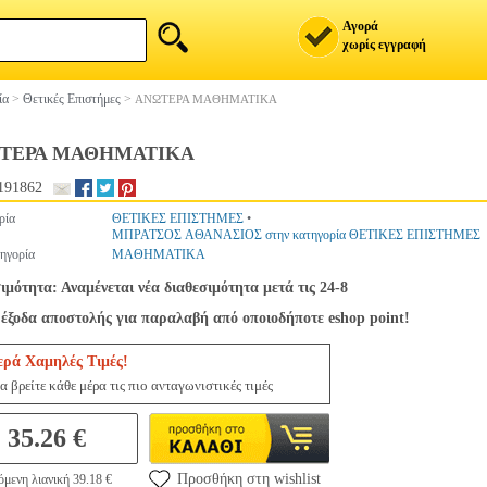
Αγορά
χωρίς εγγραφή
ία
>
Θετικές Επιστήμες
>
ΑΝΩΤΕΡΑ ΜΑΘΗΜΑΤΙΚΑ
ΤΕΡΑ ΜΑΘΗΜΑΤΙΚΑ
191862
ρία
ΘΕΤΙΚΕΣ ΕΠΙΣΤΗΜΕΣ
•
ΜΠΡΑΤΣΟΣ ΑΘΑΝΑΣΙΟΣ στην κατηγορία ΘΕΤΙΚΕΣ ΕΠΙΣΤΗΜΕΣ
ηγορία
ΜΑΘΗΜΑΤΙΚΑ
ιμότητα: Αναμένεται νέα διαθεσιμότητα μετά τις 24-8
έξοδα αποστολής για παραλαβή από οποιοδήποτε eshop point!
ερά Χαμηλές Τιμές!
α βρείτε κάθε μέρα τις πιο ανταγωνιστικές τιμές
35.26 €
Προσθήκη στη wishlist
όμενη λιανική 39.18 €