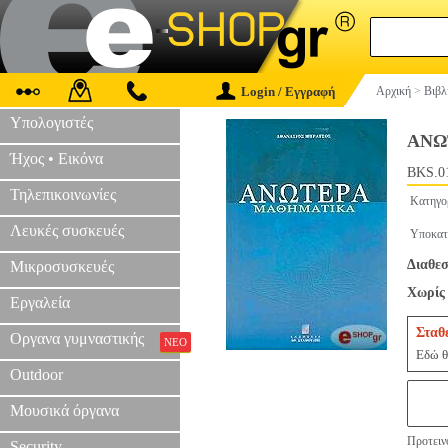
Login / Εγγραφή
Αρχική
>
Βιβλ
Υπολογιστές
ΑΝΩ
Ήχος • Εικόνα
BKS.0
Τηλεπικοινωνίες
Κατηγο
Λευκές συσκευές
Υποκατ
Διαθεσ
Μικροσυσκευές
Χωρίς 
Εργαλεία
Σταθ
Οργανα γυμναστικής
ΝΕΟ
Εδώ θ
Outdoor
Μουσικά όργανα
Προτειν
Security