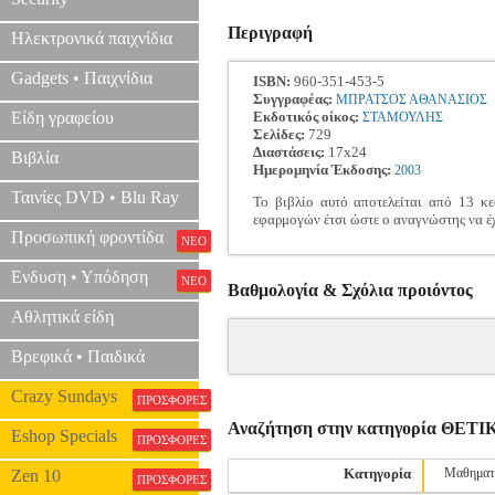
Περιγραφή
Ηλεκτρονικά παιχνίδια
Gadgets • Παιχνίδια
ISBN:
960-351-453-5
Συγγραφέας:
ΜΠΡΑΤΣΟΣ ΑΘΑΝΑΣΙΟΣ
Είδη γραφείου
Εκδοτικός οίκος:
ΣΤΑΜΟΥΛΗΣ
Σελίδες:
729
Διαστάσεις:
17x24
Βιβλία
Ημερομηνία Έκδοσης:
2003
Ταινίες DVD • Blu Ray
Το βιβλίο αυτό αποτελείται από 13 κ
εφαρμογών έτσι ώστε ο αναγνώστης να έχ
Προσωπική φροντίδα
ΝΕΟ
Ενδυση • Υπόδηση
ΝΕΟ
Βαθμολογία & Σχόλια προιόντος
Αθλητικά είδη
Βρεφικά • Παιδικά
Crazy Sundays
ΠΡΟΣΦΟΡΕΣ
Αναζήτηση στην κατηγορία ΘΕ
Eshop Specials
ΠΡΟΣΦΟΡΕΣ
Κατηγορία
Μαθηματ
Zen 10
ΠΡΟΣΦΟΡΕΣ