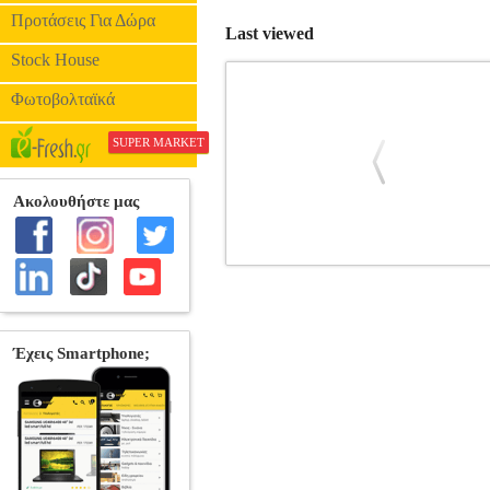
Προτάσεις Για Δώρα
Last viewed
Stock House
Φωτοβολταϊκά
SUPER MARKET
ΑΝΩΤΕΡΑ ΜΑΘΗΜΑΤΙΚΑ
BKS.01
ΘΕΤΙΚΕΣ ΕΠΙΣΤΗΜΕΣ •ΜΠΡΑΤΣΟ
ΑΘΑΝΑΣΙΟΣ Εκδοτικός οίκος: ΣΤΑΜΟΥΛΗΣ
οποία γίνεται μία πλήρης ανάλυση των
αφενός μεν μια πλήρη γνώ