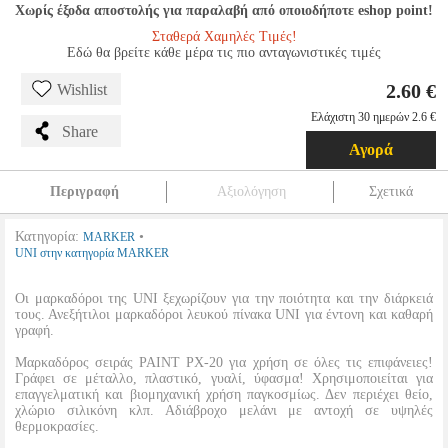
Χωρίς έξοδα αποστολής για παραλαβή από οποιοδήποτε eshop point!
Σταθερά Χαμηλές Τιμές!
Εδώ θα βρείτε κάθε μέρα τις πιο ανταγωνιστικές τιμές
2.60 €
Wishlist
Ελάχιστη 30 ημερών 2.6 €
Share
Αγορά
Περιγραφή
Αξιολόγηση
Σχετικά
Κατηγορία:
•
MARKER
UNI στην κατηγορία MARKER
Οι μαρκαδόροι της UNI ξεχωρίζουν για την ποιότητα και την διάρκειά
τους. Ανεξήτιλοι μαρκαδόροι λευκού πίνακα UNI για έντονη και καθαρή
γραφή.
Μαρκαδόρος σειράς PAINT PX-20 για χρήση σε όλες τις επιφάνειες!
Γράφει σε μέταλλο, πλαστικό, γυαλί, ύφασμα! Χρησιμοποιείται για
επαγγελματική και βιομηχανική χρήση παγκοσμίως. Δεν περιέχει θείο,
χλώριο σιλικόνη κλπ. Αδιάβροχο μελάνι με αντοχή σε υψηλές
θερμοκρασίες.