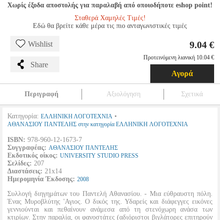
Χωρίς έξοδα αποστολής για παραλαβή από οποιοδήποτε eshop point!
Σταθερά Χαμηλές Τιμές!
Εδώ θα βρείτε κάθε μέρα τις πιο ανταγωνιστικές τιμές
9.04 €
Wishlist
Προτεινόμενη λιανική 10.04 €
Share
Αγορά
Περιγραφή
Αξιολόγηση
Σχετικά
Κατηγορία:
•
ΕΛΛΗΝΙΚΗ ΛΟΓΟΤΕΧΝΙΑ
ΑΘΑΝΑΣΙΟΥ ΠΑΝΤΕΛΗΣ στην κατηγορία ΕΛΛΗΝΙΚΗ ΛΟΓΟΤΕΧΝΙΑ
ISBN:
978-960-12-1673-7
Συγγραφέας:
ΑΘΑΝΑΣΙΟΥ ΠΑΝΤΕΛΗΣ
Εκδοτικός οίκος:
UNIVERSITY STUDIO PRESS
Σελίδες:
207
Διαστάσεις:
21x14
Ημερομηνία Έκδοσης:
2008
Συλλογή διηγημάτων του Παντελή Αθανασίου. - Μια εύθραυστη πόλη.
Ένας Μυροβλύτης 'Αγιος. Ο δικός της. Υδαρείς και διάφεγγες εικόνες
γεννιούνται και πεθαίνουν ανάμεσα από τη στενόχωρη ανάσα των
κτιρίων. Στην παραλία, οι φανοστάτες (αδιόριστοι βιγλάτορες επιτηρούν