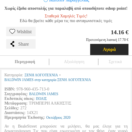
Χωρίς έξοδα αποστολής για παραλαβή από οποιοδήποτε eshop point!
Σταθερά Χαμηλές Τιμές!
Εδώ θα βρείτε κάθε μέρα τις πιο ανταγωνιστικές τιμές
14.16 €
Wishlist
Προτεινόμενη λιανική 17.70 €
Share
Αγορά
Περιγραφή
Αξιολόγηση
Σχετικά
Κατηγορία:
•
ΞΕΝΗ ΛΟΓΟΤΕΧΝΙΑ
BALDWIN JAMES στην κατηγορία ΞΕΝΗ ΛΟΓΟΤΕΧΝΙΑ
ISBN:
978-960-435-713-0
Συγγραφέας:
BALDWIN JAMES
Εκδοτικός οίκος:
ΠΟΛΙΣ
Μετάφραση:
ΤΡΙΜΠΕΡΗ ΑΛΚΗΣΤΙΣ
Σελίδες:
272
Διαστάσεις:
14Χ21
Ημερομηνία Έκδοσης:
Οκτώβριος
2020
Αν η BealeStreet μπορούσε να μιλήσει, θα μας έλεγε για τη
δεκαεννιάχρονη Τις που είναι ερωτευμένη με τον Φόνι, έναν νεαρό