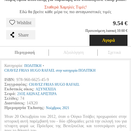
Σταθερά Χαμηλές Τιμές!
Εδώ θα βρείτε κάθε μέρα τις πιο ανταγωνιστικές τιμές
9.54 €
Wishlist
Προτεινόμενη λιανική 10.60 €
Share
Αγορά
Περιγραφή
Αξιολόγηση
Σχετικά
Κατηγορία:
•
ΠΟΛΙΤΙΚΗ
CHAVEZ FRIAS HUGO RAFAEL στην κατηγορία ΠΟΛΙΤΙΚΗ
ISBN:
978-960-6625-45-9
Συγγραφέας:
CHAVEZ FRIAS HUGO RAFAEL
Εκδοτικός οίκος:
ΑΣΥΝΕΧΕΙΑ
Σειρά:
21ΟΣ ΑΙΩΝΑΣ ΑΡΙΣΤΕΡΑ
Σελίδες:
74
Διαστάσεις:
14Χ20
Ημερομηνία Έκδοσης:
Νοέμβριος
2021
Ήταν 20 Οκτωβρίου του 2012, όταν ο Ούγκο Τσάβες προχωρούσε στην
ιστορική αυτή παρέμβασή του - δύο εβδομάδες μετά την εκλογή του για
τέταρτη φορά ως Πρόεδρος της Βενεζουέλας και τεσσεράμισι μήνες
πριν το θάνατό του.