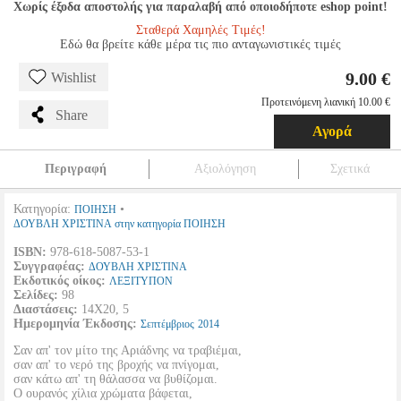
Χωρίς έξοδα αποστολής για παραλαβή από οποιοδήποτε eshop point!
Σταθερά Χαμηλές Τιμές!
Εδώ θα βρείτε κάθε μέρα τις πιο ανταγωνιστικές τιμές
9.00 €
Wishlist
Προτεινόμενη λιανική 10.00 €
Share
Αγορά
Περιγραφή
Αξιολόγηση
Σχετικά
Κατηγορία:
•
ΠΟΙΗΣΗ
ΔΟΥΒΛΗ ΧΡΙΣΤΙΝΑ στην κατηγορία ΠΟΙΗΣΗ
ISBN:
978-618-5087-53-1
Συγγραφέας:
ΔΟΥΒΛΗ ΧΡΙΣΤΙΝΑ
Εκδοτικός οίκος:
ΛΕΞΙΤΥΠΟΝ
Σελίδες:
98
Διαστάσεις:
14Χ20, 5
Ημερομηνία Έκδοσης:
Σεπτέμβριος
2014
Σαν απ' τον μίτο της Αριάδνης να τραβιέμαι,
σαν απ' το νερό της βροχής να πνίγομαι,
σαν κάτω απ' τη θάλασσα να βυθίζομαι.
Ο ουρανός χίλια χρώματα βάφεται,