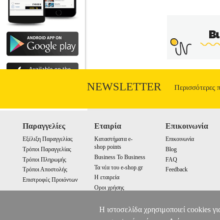
NEWSLETTER
Περισσότερες 
Παραγγελίες
Εταιρία
Επικοινωνία
Εξέλιξη Παραγγελίας
Καταστήματα e-
Επικοινωνία
shop points
Τρόποι Παραγγελίας
Blog
Business To Business
Τρόποι Πληρωμής
FAQ
Τα νέα του e-shop.gr
Τρόποι Αποστολής
Feedback
Η εταιρεία
Επιστροφές Προιόντων
Οροι χρήσης
Cookies
Η ιστοσελίδα χρησιμοποιεί cookies γι