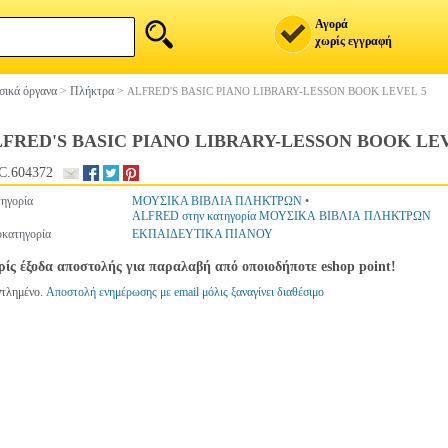
Αγορά
χωρίς εγγραφή
ικά όργανα
>
Πλήκτρα
>
ALFRED'S BASIC PIANO LIBRARY-LESSON BOOK LEVEL 5
FRED'S BASIC PIANO LIBRARY-LESSON BOOK LEV
C.604372
ηγορία
ΜΟΥΣΙΚΑ ΒΙΒΛΙΑ ΠΛΗΚΤΡΩΝ
•
ALFRED στην κατηγορία ΜΟΥΣΙΚΑ ΒΙΒΛΙΑ ΠΛΗΚΤΡΩΝ
κατηγορία
ΕΚΠΑΙΔΕΥΤΙΚΑ ΠΙΑΝΟΥ
ίς έξοδα αποστολής για παραλαβή από οποιοδήποτε eshop point!
ντλημένο.
Αποστολή ενημέρωσης με email μόλις ξαναγίνει διαθέσιμο