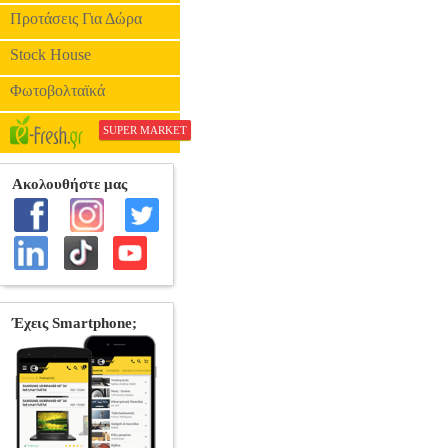
Προτάσεις Για Δώρα
Stock House
Φωτοβολταϊκά
SUPER MARKET