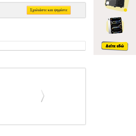
Σχολιάστε και ψηφίστε
ALFRED
ΜΟΥΣΙΚΑ ΒΙΒΛΙΑ ΠΛΗΚΤΡΩΝ
 5