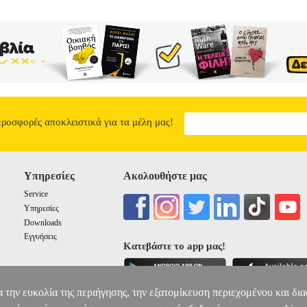
προσφορές αποκλειστικά για τα μέλη μας!
Υπηρεσίες
Ακολουθήστε μας
Service
Υπηρεσίες
Downloads
Εγγυήσεις
Κατεβάστε το app μας!
α την ευκολία της περιήγησης, την εξατομίκευση περιεχομένου και δι