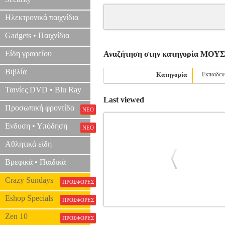
Ηλεκτρονικά παιχνίδια
Gadgets • Παιχνίδια
Είδη γραφείου
Αναζήτηση στην κατηγορία ΜΟ
Βιβλία
Κατηγορία
Εκπαιδευ
Ταινίες DVD • Blu Ray
Last viewed
Προσωπική φροντίδα
ΝΕΟ
Ενδυση • Υπόδηση
ΝΕΟ
Αθλητικά είδη
Βρεφικά • Παιδικά
Crazy Sundays
ΠΡΟΣΦΟΡΕΣ
Eshop Specials
ΠΡΟΣΦΟΡΕΣ
ALFRED'S BASIC PIANO LIBRAR
Zen 10
ΠΡΟΣΦΟΡΕΣ