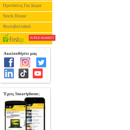
Προτάσεις Για Δώρα
Stock House
Φωτοβολταϊκά
SUPER MARKET