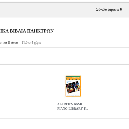
Σύνολο ψήφων: 0
ΥΣΙΚΑ ΒΙΒΛΙΑ ΠΛΗΚΤΡΩΝ
υτικά Πιάνου
Πιάνο 4 χέρια
ALFRED'S BASIC
PIANO LIBRARY-F...
-FUN BOOK LEVEL 3
MSC.606337
MSC.606337
ALFRED
ALFR
BASIC PIANO LIBRARY-FUN BOOK LEVEL 3