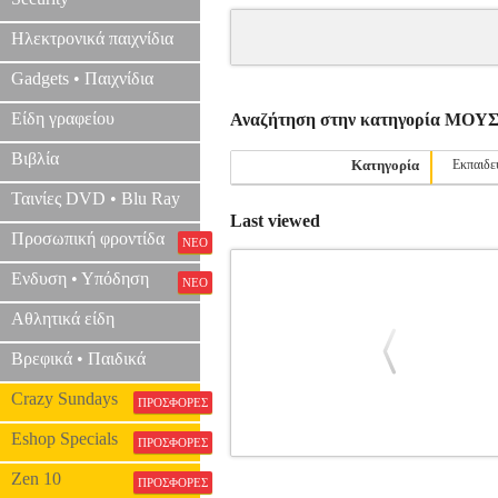
Ηλεκτρονικά παιχνίδια
Gadgets • Παιχνίδια
Είδη γραφείου
Αναζήτηση στην κατηγορία ΜΟ
Βιβλία
Κατηγορία
Εκπαιδε
Ταινίες DVD • Blu Ray
Last viewed
Προσωπική φροντίδα
ΝΕΟ
Ενδυση • Υπόδηση
ΝΕΟ
Αθλητικά είδη
Βρεφικά • Παιδικά
Crazy Sundays
ΠΡΟΣΦΟΡΕΣ
Eshop Specials
ΠΡΟΣΦΟΡΕΣ
ALFRED'S BASIC PIANO LIBRARY
Zen 10
ΠΡΟΣΦΟΡΕΣ