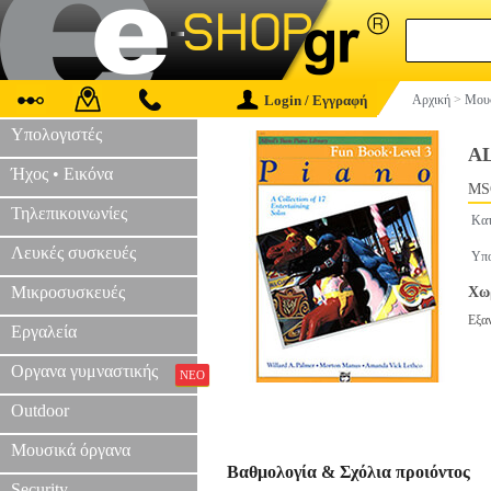
Login / Εγγραφή
Αρχική
>
Μουσ
Υπολογιστές
AL
Ήχος • Εικόνα
MS
Τηλεπικοινωνίες
Κατ
Λευκές συσκευές
Υπο
Μικροσυσκευές
Χωρ
Εξα
Εργαλεία
Οργανα γυμναστικής
ΝΕΟ
Outdoor
Μουσικά όργανα
Βαθμολογία & Σχόλια προιόντος
Security