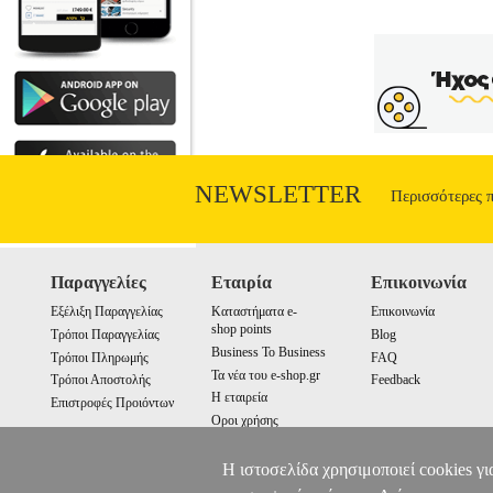
NEWSLETTER
Περισσότερες 
Παραγγελίες
Εταιρία
Επικοινωνία
Εξέλιξη Παραγγελίας
Καταστήματα e-
Επικοινωνία
shop points
Τρόποι Παραγγελίας
Blog
Business To Business
Τρόποι Πληρωμής
FAQ
Τα νέα του e-shop.gr
Τρόποι Αποστολής
Feedback
Η εταιρεία
Επιστροφές Προιόντων
Οροι χρήσης
Cookies
Η ιστοσελίδα χρησιμοποιεί cookies γι