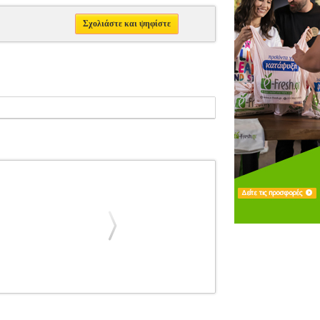
Σχολιάστε και ψηφίστε
ED
ΜΟΥΣΙΚΑ ΒΙΒΛΙΑ ΠΛΗΚΤΡΩΝ
ALFRED'S