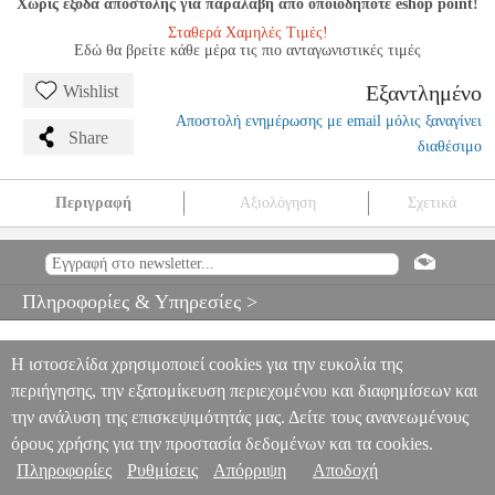
Χωρίς έξοδα αποστολής για παραλαβή από οποιοδήποτε eshop point!
Σταθερά Χαμηλές Τιμές!
Εδώ θα βρείτε κάθε μέρα τις πιο ανταγωνιστικές τιμές
Εξαντλημένο
Wishlist
Αποστολή ενημέρωσης με email μόλις ξαναγίνει
Share
διαθέσιμο
Περιγραφή
Αξιολόγηση
Σχετικά
ALFRED'S BASIC PIANO LIBRARY-EAR TRAINING LEVEL 2
MSC.606039
MSC.606039
ALFRED
ALFRED
ΜΟΥΣΙΚΑ ΒΙΒΛΙΑ
ΠΛΗΚΤΡΩΝ
ALFRED'S BASIC PIANO LIBRARY-EAR
Πληροφορίες & Υπηρεσίες >
TRAINING LEVEL 2
0
Η ιστοσελίδα χρησιμοποιεί cookies για την ευκολία της
περιήγησης, την εξατομίκευση περιεχομένου και διαφημίσεων και
την ανάλυση της επισκεψιμότητάς μας. Δείτε τους ανανεωμένους
όρους χρήσης για την προστασία δεδομένων και τα cookies.
Πληροφορίες
Ρυθμίσεις
Απόρριψη
Αποδοχή