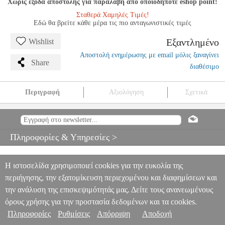
Χωρίς έξοδα αποστολής για παραλαβή από οποιοδήποτε eshop point!
Σταθερά Χαμηλές Τιμές!
Εδώ θα βρείτε κάθε μέρα τις πιο ανταγωνιστικές τιμές
Εξαντλημένο
Wishlist
Αποστολή ενημέρωσης με email μόλις ξαναγίνει
Share
διαθέσιμο
Περιγραφή
Αξιολόγηση
Σχετικά
ALFRED'S BASIC PIANO LIBRARY-COMPLETE LESSON
BOOK LEVEL 1
MSC.606048
MSC.606048
ALFRED
ALFRED
ΜΟΥΣΙΚΑ ΒΙΒΛΙΑ ΠΛΗΚΤΡΩΝ
ALFRED'S BASIC PIANO
Πληροφορίες & Υπηρεσίες >
LIBRARY-COMPLETE LESSON BOOK LEVEL 1
0
Η ιστοσελίδα χρησιμοποιεί cookies για την ευκολία της
περιήγησης, την εξατομίκευση περιεχομένου και διαφημίσεων και
την ανάλυση της επισκεψιμότητάς μας. Δείτε τους ανανεωμένους
όρους χρήσης για την προστασία δεδομένων και τα cookies.
Πληροφορίες
Ρυθμίσεις
Απόρριψη
Αποδοχή