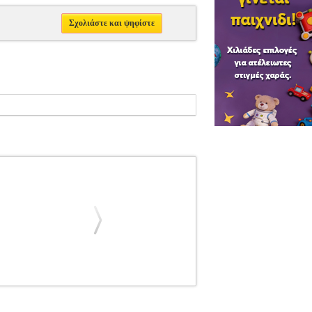
Σχολιάστε και ψηφίστε
ALFRED
ALFRED
ΜΟΥΣΙΚΑ ΒΙΒΛΙΑ
OK LEVEL 3