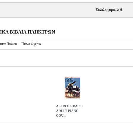
Σύνολο ψήφων: 0
ΥΣΙΚΑ ΒΙΒΛΙΑ ΠΛΗΚΤΡΩΝ
τικά Πιάνου
Πιάνο 4 χέρια
ALFRED'S BASIC
ADULT PIANO
COU...
NO COURSE-LESSON BOOK LEVEL 3
MSC.604629
MSC.604629
ΤΡΩΝ
ALFRED'S BASIC ADULT PIANO COURSE-LESSON BO