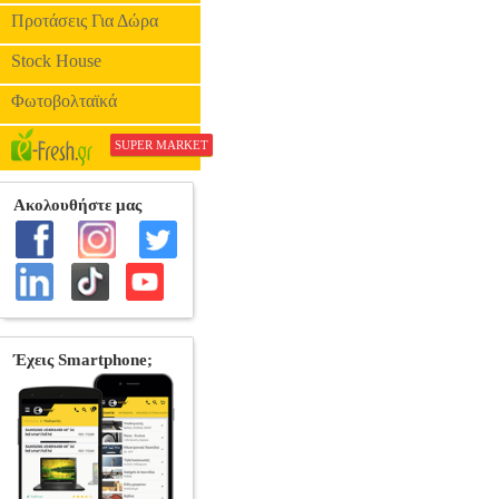
Προτάσεις Για Δώρα
Stock House
Φωτοβολταϊκά
SUPER MARKET