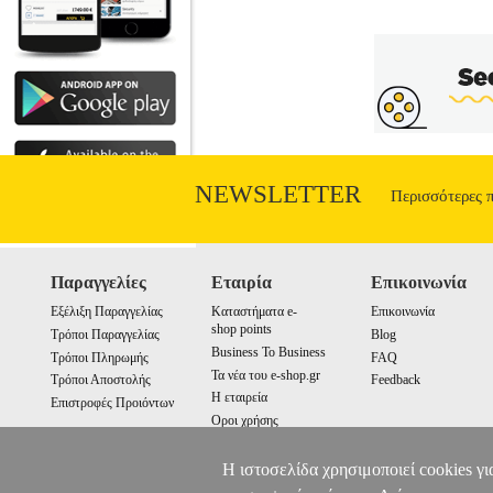
NEWSLETTER
Περισσότερες 
Παραγγελίες
Εταιρία
Επικοινωνία
Εξέλιξη Παραγγελίας
Καταστήματα e-
Επικοινωνία
shop points
Τρόποι Παραγγελίας
Blog
Business To Business
Τρόποι Πληρωμής
FAQ
Τα νέα του e-shop.gr
Τρόποι Αποστολής
Feedback
Η εταιρεία
Επιστροφές Προιόντων
Οροι χρήσης
Cookies
Η ιστοσελίδα χρησιμοποιεί cookies γι