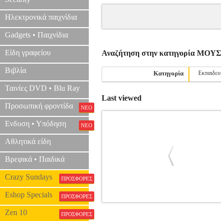
Ηλεκτρονικά παιχνίδια
Gadgets • Παιχνίδια
Είδη γραφείου
Αναζήτηση στην κατηγορία ΜΟ
Βιβλία
Κατηγορία
Εκπαιδευ
Ταινίες DVD • Blu Ray
Last viewed
Προσωπική φροντίδα
ΝΕΟ
Ενδυση • Υπόδηση
ΝΕΟ
Αθλητικά είδη
Βρεφικά • Παιδικά
Crazy Sundays
ΠΡΟΣΦΟΡΕΣ
Eshop Specials
ΠΡΟΣΦΟΡΕΣ
ALFRED'S BASIC ADULT PIA
Zen 10
ΠΡΟΣΦΟΡΕΣ
ΠΛΗΚ