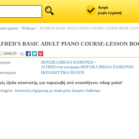
Αγορά
χωρίς εγγραφή
ικά όργανα
>
Πλήκτρα
>
ALFRED'S BASIC ADULT PIANO COURSE-LESSON BOOK LEVE
FRED'S BASIC ADULT PIANO COURSE-LESSON BO
C.604629
ηγορία
ΜΟΥΣΙΚΑ ΒΙΒΛΙΑ ΠΛΗΚΤΡΩΝ
•
ALFRED στην κατηγορία ΜΟΥΣΙΚΑ ΒΙΒΛΙΑ ΠΛΗΚΤΡΩΝ
κατηγορία
ΕΚΠΑΙΔΕΥΤΙΚΑ ΠΙΑΝΟΥ
ίς έξοδα αποστολής για παραλαβή από οποιοδήποτε eshop point!
ντλημένο.
Αποστολή ενημέρωσης με email μόλις ξαναγίνει διαθέσιμο