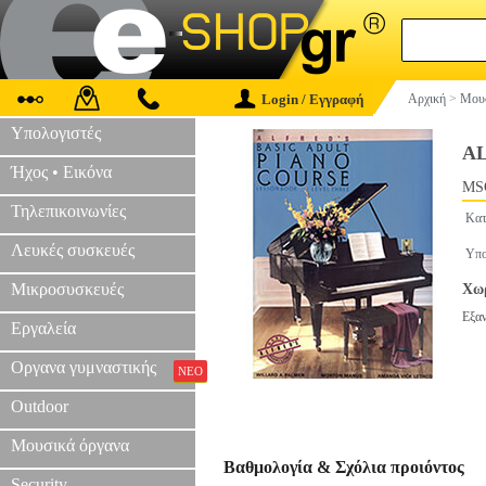
Login / Εγγραφή
Αρχική
>
Μουσ
Υπολογιστές
AL
Ήχος • Εικόνα
MS
Τηλεπικοινωνίες
Κατ
Λευκές συσκευές
Υπο
Μικροσυσκευές
Χωρ
Εξα
Εργαλεία
Οργανα γυμναστικής
ΝΕΟ
Outdoor
Μουσικά όργανα
Βαθμολογία & Σχόλια προιόντος
Security